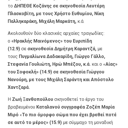
το
ΔΗΠΕΘΕ Κοζάνης
σε σκηνοθεσία
Λευτέρη
Πλασκοβίτη, με τους Χρήστο Ευθυμίου, Νίκη
Παλληκαράκη, Μιχάλη Μαρκάτη,
κ.ά.
Ακολουθούν δύο κλασικές αρχαίες τραγωδίες:
ο
«
Ηρακλής Μαινόμενος»
του Ευριπίδη
(12.9)
σε
σκηνοθεσία Δημήτρη Καραντζά,
με
τους
Πυγμαλίωνα Δαδακαρίδη, Γιώργο Γάλλο,
Στεφανία Γουλιώτη, Ηρώ Μπέζου, κ.ά.
και ο «
Αίας»
του Σοφοκλή» (14.9) σε
σκηνοθεσία Γιώργου
Νανούρη,
με τους Μιχάλη Σαράντη και Απόστολο
Χαντζαρά.
Η
Ζωή Ξανθοπούλου
σκηνοθετεί το έργο του
βραβευμένου
Καταλανού συγγραφέα
Ζοζέπ Μαρία
Μιρό
«
Το πιο όμορφο σώμα που έχει βρεθεί ποτέ
σε αυτό το μέρος»
(15.9)
με σύμμαχο τη μοναδική