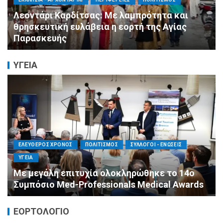
ΑΓΙΟΣ ΔΗΜΗΤΡΙΟΣ
ΠΟΛΙΤΙΣΜΟΣ
ΣΥΛΛΟΓΟΙ - ΕΝΩΣΕΙΣ
Η Εθελοντική Δράση Αγίου Δημητρίου στο
πλευρό των πυρόπληκτων συμπολιτών μας
ΥΓΕΙΑ
ΕΛΕΥΘΕΡΟΣ ΧΡΟΝΟΣ
ΟΙΚΟΝΟΜΙΑ
ΥΓΕΙΑ
Καταστροφικές δαπάνες υγείας και η
αντιμετώπισή τους
ΕΟΡΤΟΛΟΓΙΟ