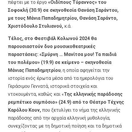
πέφτει με το έργο
«
Οιδίπους Τύραννος»
του
Σοφοκλή (30.9)
σε σκηνοθεσία Θανάση Σαράντου,
με τους Μάνια Παπαδημητρίου, Θανάση Σαράντο,
Χριστόδουλο Στυλιανού,
κ.ά.
Τέλος, στο Φεστιβάλ Κολωνού 2024 θα
παρουσιαστούν δυο μουσικοθεατρικές
παραστάσεις:
«
Σμύρνη … Μανίτσα μου! Τα παιδιά
του πολέμου»
(19.9) σε κείμενο – σκηνοθεσία
Μάνιας Παπαδημητρίου
, η οποία αφηγείται την
ιστορία ενός έρωτα μέσα από τα ημερολόγια του
Γεράσιμου Γεννατά, ιστορικά στοιχεία και
ντοκουμέντα, καθώς και «
Της ελληνικής παράδοσης
ρεμπέτικο συμπόσιο» (24.9) από το Θέατρο Τέχνης
Καρόλου Κουν,
που ξετυλίγει το νήμα της ελληνικής
παράδοσης από την αρχαία ελληνική μυθολογία,
συνεχίζοντας με τη δημοτική ποίηση και τα δημοτικά