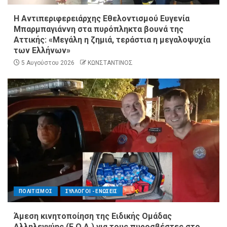
Η Αντιπεριφερειάρχης Εθελοντισμού Ευγενία
Μπαρμπαγιάννη στα πυρόπληκτα βουνά της
Αττικής: «Μεγάλη η ζημιά, τεράστια η μεγαλοψυχία
των Ελλήνων»
5 Αυγούστου 2026
ΚΩΝΣΤΑΝΤΙΝΟΣ
ΠΟΛΙΤΙΣΜΟΣ
ΣΥΛΛΟΓΟΙ - ΕΝΩΣΕΙΣ
Άμεση κινητοποίηση της Ειδικής Ομάδας
Αλληλεγγύης (Ε.Ο.Α.) για τους πυροσβέστες στο