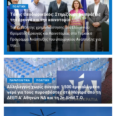
ΠΟΛΙΤΙΚΗ
Τάκης Θεοδωρικάκος: Στηρίζουμε με πράξεις
την έρευνα και την καινοτομία
Την ένταξη της χρηματοδότησης του Ελληνικού
Ιδρύματος Έρευνας και Καινοτομίας στο Tομεακό
Πρόγραμμα Ανάπτυξης του υπουργείου Ανάπτυξης για
την…
ΠΑΡΑΠΟΛΙΤΙΚΑ
ΠΟΛΙΤΙΚΗ
Αλληλεγγύη χωρίς σύνορα: 1.500 εμφιαλωμένα
νερά για τους πυροσβέστες στα Μέγαρα από τη
ΔΕΕΠ Α’ Αθηνών ΝΔ και τη 2η ΔΗΜ.Τ.Ο.