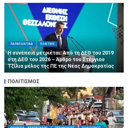
ΠΑΡΑΠΟΛΙΤΙΚΑ
ΠΟΛΙΤΙΚΗ
Αλληλεγγύη χωρίς σύνορα: 1.500
εμφιαλωμένα νερά για τους πυροσβέστες στα
Μέγαρα από τη ΔΕΕΠ Α’ Αθηνών ΝΔ και τη 2η
ΔΗΜ.Τ.Ο.
ΠΟΛΙΤΙΣΜΟΣ