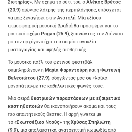
Σωτηρίας».
Με όχημα το ούτι του, ο
Αλέκος Βρέτος
(20.9)
αιώνιος λάτρης της περιπλάνησης, υπόσχεται
να μας ξεναγήσει στην Ανατολή. Μία εξίσου
ατμοσφαιρική μουσική βραδιά θα προσφέρει και το
μουσικό σχήμα
Pagan (25.9)
, ξυπνώντας τον Διόνυσο
με τον αρχέγονο ήχο του σε μία συναυλία
μυσταγωγίας και υψηλής αισθητικής.
Το μουσικό παζλ του φετινού φεστιβάλ
συμπληρώνουν η
Μαρία Φαραντούρη
και η
Φωτεινή
Βελεσιώτου (27.9)
, οδηγώντας μας σε «λαϊκά
μονοπάτια»με τις καθηλωτικές φωνές τους.
Μία σειρά
θ
εατρικών παραστάσεων με εξαιρετικό
καστ ηθοποιών
θα ικανοποιήσουν ακόμα και τους
πιο απαιτητικούς θεατές. Η αρχή γίνεται με
το
«Σκωτσέζικο Ντούς»
της
Χρύσας Σπηλιώτη
(9.9)
,
μια απολαυστική, ανατρεπτική κωμωδία από