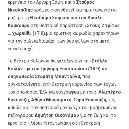
ερμηνεία του Αργύρη Ξάφη, και ο
Σταύρος
Νικολαΐδης
γράφει, σκηνοθετεί και πρωταγωνιστεί
μαζί με τη
Θεοδώρα Σιάρκου και τον Βασίλη
Κούκουρα
στη
θεατρική παράσταση «
Στους 2 τρίτος
… χωρεί!!!» (17.9)
,μία ερωτική κωμωδία χαρακτήρων
για την αιώνια διαμάχη των δύο φύλων στη μετά-
covid εποχή.
Το θέατρο Κολωνού θα φιλοξενήσει τη «
Στέλλα
Βιολάντη» του Γρηγόρη Ξενόπουλου (18.9)
σε
σκηνοθεσία Σταμάτη Μπαντούνα,
που
συγκαταλέγεται στη θεατρική κορωνίδα των έργων
του σπουδαίου Έλληνα συγγραφέα με τους
Αλμπέρτο
Εσκενάζη, Αθήνα Μαυρομάτη, Σάρα Εσκενάζη
, κ.ά,
καθώς και τον θεατρικό μονόλογο του βραβευμένου
πεζογράφου
Δημήτρη Οικονόμου
για τη ζωή και το
έργο της Φλέρυς Νταντωνάκη στη θεατρική