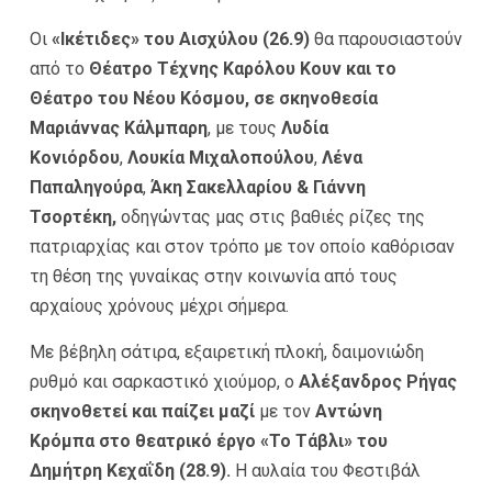
Οι
«Ικέτιδες»
του
Αισχύλου
(26.9)
θα παρουσιαστούν
από το
Θέατρο Τέχνης Καρόλου Κουν
και το
Θέατρο του Νέου Κόσμου
,
σε σκηνοθεσία
Μαριάννας Κάλμπαρη
, με τους
Λυδία
Κονιόρδου
,
Λουκία Μιχαλοπούλου
,
Λένα
Παπαληγούρα
,
Άκη Σακελλαρίου & Γιάννη
Τσορτέκη,
οδηγώντας μας στις βαθιές ρίζες της
πατριαρχίας και στον τρόπο με τον οποίο καθόρισαν
τη θέση της γυναίκας στην κοινωνία από τους
αρχαίους χρόνους μέχρι σήμερα.
Με βέβηλη σάτιρα, εξαιρετική πλοκή, δαιμονιώδη
ρυθμό και σαρκαστικό χιούμορ, ο
Αλέξανδρος Ρήγα
ς
σκηνοθετεί και παίζει μαζί
με τον
Αντώνη
Κρόμπα
στο θεατρικό έργο «Το Τάβλι» του
Δημήτρη Κεχαΐδη (28.9).
Η αυλαία του Φεστιβάλ