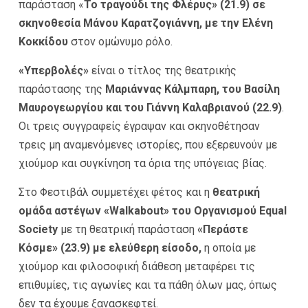
παράσταση «
Το τραγούδι της Φλέρυς» (21.9) σε
σκηνοθεσία Μάνου Καρατζογιάννη,
με την Ελένη
Κοκκίδου
στον ομώνυμο ρόλο.
«Υπερβολές»
είναι ο τίτλος της θεατρικής
παράστασης της
Μαριάννας Κάλμπαρη, του Βασίλη
Μαυρογεωργίου και του Γιάννη Καλαβριανού (22.9)
.
Οι τρεις συγγραφείς έγραψαν και σκηνοθέτησαν
τρεις μη αναμενόμενες ιστορίες, που εξερευνούν με
χιούμορ και συγκίνηση τα όρια της υπόγειας βίας.
Στο Φεστιβάλ συμμετέχει φέτος και η
θεατρική
ομάδα
αστέγων «Walkabout»
του Οργανισμού Equal
Society
με τη θεατρική παράσταση
«
Περάστε
Κόσμε» (23.9) με ελεύθερη είσοδο,
η οποία με
χιούμορ και φιλοσοφική διάθεση μεταφέρει τις
επιθυμίες, τις αγωνίες και τα πάθη όλων μας, όπως
δεν τα έχουμε ξανασκεφτεί.