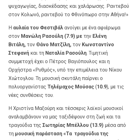
ψυχαγωγίας, διασκέδασης και χαλάρωσης. Ραντεβού
στον Κολωνό, ραντεβού το Φθινόπωρο στην Αθήνα!»
Η
αυλαία του Φεστιβάλ
ανοίγει με ένα αφιέρωμα
στον
Μανώλη Ρασούλη (7.9) με
την
Ελένη
Βιτάλη,
τον
Θάνο Ματζίλη,
τον
Κωνσταντίνο
Στεφανή
και τη
Ναταλία Ρασούλη
. Τιμητική
συμμετοχή έχει ο Πέτρος Βαγιόπουλος και η
Ορχήστρα «Ρυθμός», υπό την επιμέλεια του Νίκου
Χιώτογλου. Τη μουσική σκυτάλη παίρνει ο
πολυοργανίστας
Τηλέμαχος Μούσας
(
10.9
), με τις
νέες συνθέσεις του.
Η Χριστίνα Μαξούρη και τέσσερις λαϊκοί μουσικοί
αναλαμβάνουν να μας ταξιδέψουν στη ζωή και τα
τραγούδια της
Σωτηρίας Μπέλλου
(13.9)
μέσα από
τη
μουσική παράσταση
«Τα τραγούδια της