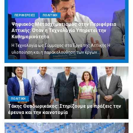
ΠΕΡΙΦΕΡΕΙΕΣ
ΠΟΛΙΤΙΚΗ
Ψηφιακός Μετασχηματισμός στην Περιφέρεια
Αττικής: Όταν η Τεχνολογία Υπηρετεί την
Καθημερινότητα
Η Τεχνολογία ως Σύμμαχος στα Έργα της Αττικής Η
υλοποίηση και η παρακολούθηση των έργων...
ΠΟΛΙΤΙΚΗ
Τάκης Θεοδωρικάκος: Στηρίζουμε με πράξεις την
έρευνα και την καινοτομία