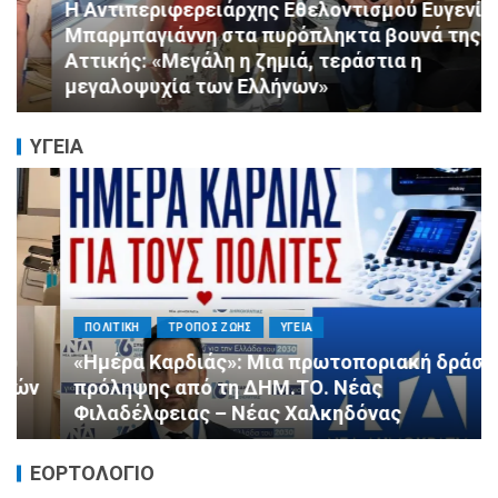
Η Αντιπεριφερειάρχης Εθελοντισμού Ευγενία
Μπαρμπαγιάννη στα πυρόπληκτα βουνά της
Αττικής: «Μεγάλη η ζημιά, τεράστια η
μεγαλοψυχία των Ελλήνων»
ΥΓΕΙΑ
ΠΟΛΙΤΙΚΗ
ΤΡΟΠΟΣ ΖΩΗΣ
ΥΓΕΙΑ
«Ημέρα Καρδιάς»: Μια πρωτοποριακή δράση
πρόληψης από τη ΔΗΜ.ΤΟ. Νέας
Φιλαδέλφειας – Νέας Χαλκηδόνας
ΕΟΡΤΟΛΟΓΙΟ