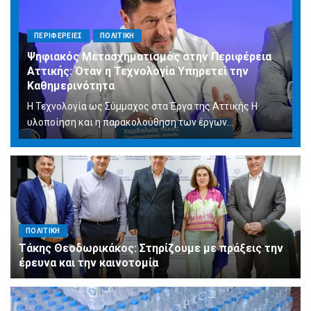
ΠΕΡΙΦΕΡΕΙΕΣ
ΠΟΛΙΤΙΚΗ
Ψηφιακός Μετασχηματισμός στην Περιφέρεια
Αττικής: Όταν η Τεχνολογία Υπηρετεί την
Καθημερινότητα
Η Τεχνολογία ως Σύμμαχος στα Έργα της Αττικής Η
υλοποίηση και η παρακολούθηση των έργων...
ΠΟΛΙΤΙΚΗ
Τάκης Θεοδωρικάκος: Στηρίζουμε με πράξεις την
έρευνα και την καινοτομία