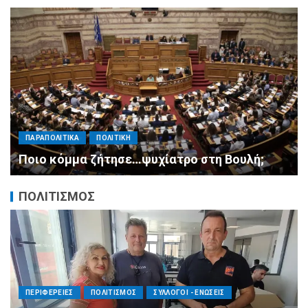
α
ΠΑΡΑΠΟΛΙΤΙΚΑ
ΠΟΛΙΤΙΚΗ
Ποιο κόμμα ζήτησε…ψυχίατρο στη Βουλή;
ΠΟΛΙΤΙΣΜΟΣ
ΠΕΡΙΦΕΡΕΙΕΣ
ΠΟΛΙΤΙΣΜΟΣ
ΣΥΛΛΟΓΟΙ - ΕΝΩΣΕΙΣ