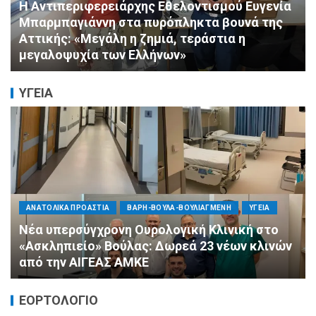
Η Αντιπεριφερειάρχης Εθελοντισμού Ευγενία
Μπαρμπαγιάννη στα πυρόπληκτα βουνά της
Αττικής: «Μεγάλη η ζημιά, τεράστια η
μεγαλοψυχία των Ελλήνων»
ΥΓΕΙΑ
ΑΝΑΤΟΛΙΚΑ ΠΡΟΑΣΤΙΑ
ΒΑΡΗ-ΒΟΥΛΑ-ΒΟΥΛΙΑΓΜΕΝΗ
ΥΓΕΙΑ
Νέα υπερσύγχρονη Ουρολογική Κλινική στο
«Ασκληπιείο» Βούλας: Δωρεά 23 νέων κλινών
από την ΑΙΓΕΑΣ ΑΜΚΕ
ΕΟΡΤΟΛΟΓΙΟ