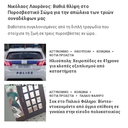
Νικόλαος Λαυράνος: Βαθιά θλίψη στο
Πυροσβεστικό Σώμα για την απώλεια των τριών
συναδέλφων μας
Βαθύτατα συγκλονισμένος από τη διπλή τραγωδία που
στοίχισε τη ζωή σε τρεις πυροσβέστες εν ώρα...
ΑΣΤΥΝΟΜΙΚΟ
ΗΛΙΟΥΠΟΛΗ
ΚΟΙΝΩΝΙΑ
ΝΟΤΙΑ ΠΡΟΑΣΤΙΑ
Ηλιούπολη: Χειροπέδες σε 41χρονο
για κλοπές εξοπλισμού από
καταστήματα
ΑΣΤΥΝΟΜΙΚΟ
ΚΟΙΝΩΝΙΑ
ΝΟΤΙΑ ΠΡΟΑΣΤΙΑ
ΠΑΛΑΙΟ ΦΑΛΗΡΟ
Σοκ στο Παλαιό Φάληρο: Βίντεο-
ντοκουμέντο από άγρια επίθεση σε
γυναίκα στην είσοδο πολυκατοικίας