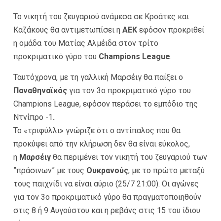
Το νικητή του ζευγαριού ανάμεσα σε Κροάτες και
Καζάκους θα αντιμετωπίσει η
ΑΕΚ
εφόσον προκριθεί
η ομάδα του Ματίας Αλμέιδα στον τρίτο
προκριματικό γύρο του
Champions League
.
Ταυτόχρονα, με τη γαλλική Μαρσέιγ θα παίξει ο
Παναθηναϊκός
για τον 3ο προκριματικό γύρο του
Champions League, εφόσον περάσει το εμπόδιο της
Ντνίπρο -1
.
Το «τριφύλλι» γνώριζε ότι ο αντίπαλος που θα
προκύψει από την κλήρωση δεν θα είναι εύκολος,
η
Μαρσέιγ
θα περιμένει τον νικητή του ζευγαριού των
”πράσινων” με τους
Ουκρανούς
, με το πρώτο μεταξύ
τους παιχνίδι να είναι αύριο (25/7 21:00). Οι αγώνες
για τον 3ο προκριματικό γύρο θα πραγματοποιηθούν
στις 8 ή 9 Αυγούστου και η ρεβάνς στις 15 του ίδιου