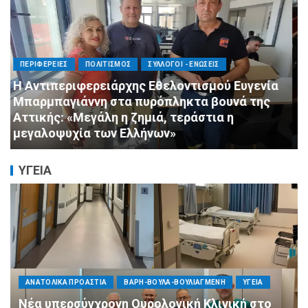
ΠΟΛΙΤΙΣΜΟΣ
ΣΥΛΛΟΓΟΙ - ΕΝΩΣΕΙΣ
Άμεση κινητοποίηση της Ειδικής Ομάδας
Αλληλεγγύης (Ε.Ο.Α.) για τους πυροσβέστες
στο Πόρτο Γερμενό
ΥΓΕΙΑ
ΠΟΛΙΤΙΚΗ
ΤΡΟΠΟΣ ΖΩΗΣ
ΥΓΕΙΑ
«Ημέρα Καρδιάς»: Μια πρωτοποριακή δράση