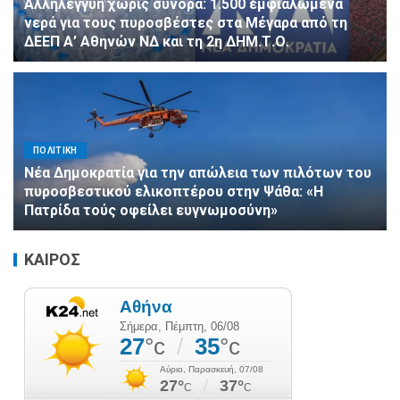
Αλληλεγγύη χωρίς σύνορα: 1.500 εμφιαλωμένα
νερά για τους πυροσβέστες στα Μέγαρα από τη
ΔΕΕΠ Α’ Αθηνών ΝΔ και τη 2η ΔΗΜ.Τ.Ο.
ΠΟΛΙΤΙΚΗ
Νέα Δημοκρατία για την απώλεια των πιλότων του
πυροσβεστικού ελικοπτέρου στην Ψάθα: «Η
Πατρίδα τούς οφείλει ευγνωμοσύνη»
ΚΑΙΡΟΣ