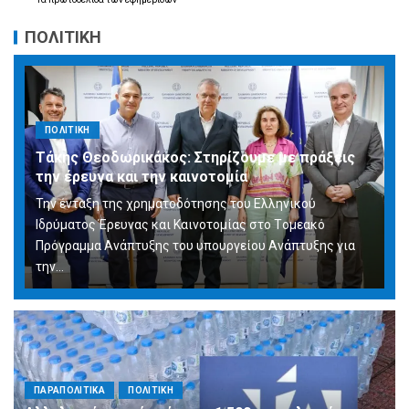
ΠΟΛΙΤΙΚΗ
ΠΟΛΙΤΙΚΗ
Τάκης Θεοδωρικάκος: Στηρίζουμε με πράξεις
την έρευνα και την καινοτομία
Την ένταξη της χρηματοδότησης του Ελληνικού
Ιδρύματος Έρευνας και Καινοτομίας στο Tομεακό
Πρόγραμμα Ανάπτυξης του υπουργείου Ανάπτυξης για
την…
ΠΑΡΑΠΟΛΙΤΙΚΑ
ΠΟΛΙΤΙΚΗ