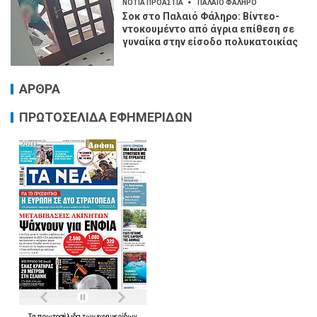
ΝΟΤΙΑ ΠΡΟΑΣΤΙΑ
ΠΑΛΑΙΟ ΦΑΛΗΡΟ
Σοκ στο Παλαιό Φάληρο: Βίντεο-
ντοκουμέντο από άγρια επίθεση σε
γυναίκα στην είσοδο πολυκατοικίας
ΑΡΘΡΑ
ΠΡΩΤΟΣΕΛΙΔΑ ΕΦΗΜΕΡΙΔΩΝ
Τα
πρωτοσέλιδα
των
εφημερίδων