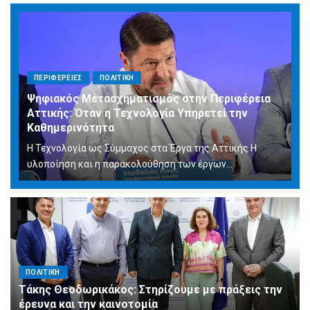
ΠΕΡΙΦΕΡΕΙΕΣ
ΠΟΛΙΤΙΚΗ
Ψηφιακός Μετασχηματισμός στην Περιφέρεια
Αττικής: Όταν η Τεχνολογία Υπηρετεί την
Καθημερινότητα
Η Τεχνολογία ως Σύμμαχος στα Έργα της Αττικής Η
υλοποίηση και η παρακολούθηση των έργων...
ΠΟΛΙΤΙΚΗ
Τάκης Θεοδωρικάκος: Στηρίζουμε με πράξεις την
έρευνα και την καινοτομία