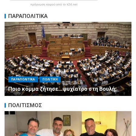
πρόγνωση καιρού από το k24.net
ΠΑΡΑΠΟΛΙΤΙΚΑ
ΠΑΡΑΠΟΛΙΤΙΚΑ
ΠΟΛΙΤΙΚΗ
Μητσοτάκης σε υπουργούς: Ξεχάστε τον
ανασχηματισμό, πιάστε δουλειά με 4
αυστηρές εντολές
ΠΟΛΙΤΙΣΜΟΣ