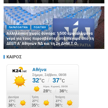
ΠΑΡΑΠΟΛΙΤΙΚΑ
ΠΟΛΙΤΙΚΗ
Αλληλεγγύη χωρίς σύνορα: 1.500 εμφιαλωμένα
νερά για τους πυροσβέστες στα Μέγαρα από τη
ΔΕΕΠ Α’ Αθηνών ΝΔ και τη 2η ΔΗΜ.Τ.Ο.
ΚΑΙΡΟΣ