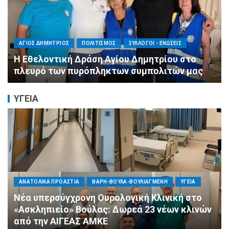
ΠΕΡΙΦΕΡΕΙΕΣ
ΠΟΛΙΤΙΣΜΟΣ
ΣΥΛΛΟΓΟΙ - ΕΝΩΣΕΙΣ
Η Αντιπεριφερειάρχης Εθελοντισμού Ευγενία
Μπαρμπαγιάννη στα πυρόπληκτα βουνά της
Αττικής: «Μεγάλη η ζημιά, τεράστια η
μεγαλοψυχία των Ελλήνων»
ΥΓΕΙΑ
ΠΟΛΙΤΙΚΗ
ΤΡΟΠΟΣ ΖΩΗΣ
ΥΓΕΙΑ
«Ημέρα Καρδιάς»: Μια πρωτοποριακή δράση
πρόληψης από τη ΔΗΜ.ΤΟ. Νέας
Φιλαδέλφειας – Νέας Χαλκηδόνας