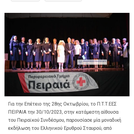
Για την Επέτειο της 28ης Οκτωβρίου, το Π.Τ.Τ.ΕΕΣ
ΠΕΙΡΑΙΑ την 30/10/2023, στην κατάμεστη αίθουσα
του Πειραϊκoύ Συνδέσμου, παρουσίασε μία μοναδική
εκδήλωση του Ελληνικού Ερυθρού Σταυρού, από