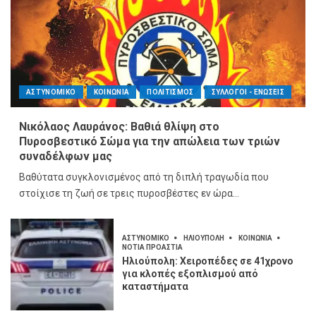
ΑΣΤΥΝΟΜΙΚΟ
ΚΟΙΝΩΝΙΑ
ΠΟΛΙΤΙΣΜΟΣ
ΣΥΛΛΟΓΟΙ - ΕΝΩΣΕΙΣ
Νικόλαος Λαυράνος: Βαθιά θλίψη στο
Πυροσβεστικό Σώμα για την απώλεια των τριών
συναδέλφων μας
Βαθύτατα συγκλονισμένος από τη διπλή τραγωδία που
στοίχισε τη ζωή σε τρεις πυροσβέστες εν ώρα...
ΑΣΤΥΝΟΜΙΚΟ
ΗΛΙΟΥΠΟΛΗ
ΚΟΙΝΩΝΙΑ
ΝΟΤΙΑ ΠΡΟΑΣΤΙΑ
Ηλιούπολη: Χειροπέδες σε 41χρονο
για κλοπές εξοπλισμού από
καταστήματα