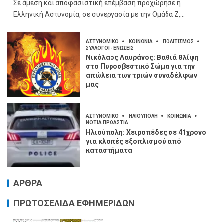
Σε άμεση και αποφασιστική επέμβαση προχώρησε η
Ελληνική Αστυνομία, σε συνεργασία με την Ομάδα Ζ,...
ΑΣΤΥΝΟΜΙΚΟ
ΚΟΙΝΩΝΙΑ
ΠΟΛΙΤΙΣΜΟΣ
ΣΥΛΛΟΓΟΙ - ΕΝΩΣΕΙΣ
Νικόλαος Λαυράνος: Βαθιά θλίψη
στο Πυροσβεστικό Σώμα για την
απώλεια των τριών συναδέλφων
μας
ΑΣΤΥΝΟΜΙΚΟ
ΗΛΙΟΥΠΟΛΗ
ΚΟΙΝΩΝΙΑ
ΝΟΤΙΑ ΠΡΟΑΣΤΙΑ
Ηλιούπολη: Χειροπέδες σε 41χρονο
για κλοπές εξοπλισμού από
καταστήματα
ΑΡΘΡΑ
ΠΡΩΤΟΣΕΛΙΔΑ ΕΦΗΜΕΡΙΔΩΝ