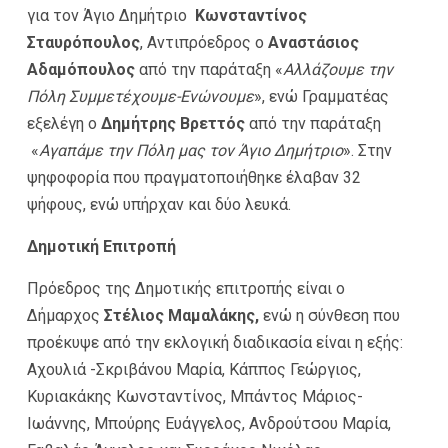
για τον Άγιο Δημήτριο
Κωνσταντίνος
Σταυρόπουλος
, Αντιπρόεδρος ο
A
ναστάσιος
Αδαμόπουλος
από την παράταξη «
Αλλάζουμε την
Πόλη Συμμετέχουμε-Ενώνουμε
», ενώ Γραμματέας
εξελέγη ο
Δημήτρης Βρεττός
από την παράταξη
«
Αγαπάμε την Πόλη μας τον Άγιο Δημήτριο
». Στην
ψηφοφορία που πραγματοποιήθηκε έλαβαν 32
ψήφους, ενώ υπήρχαν και δύο λευκά.
Δημοτική Επιτροπή
Πρόεδρος της Δημοτικής επιτροπής είναι ο
Δήμαρχος
Στέλιος Μαμαλάκης,
ενώ η σύνθεση που
προέκυψε από την εκλογική διαδικασία είναι η εξής:
Αχουλιά -Σκριβάνου Μαρία, Κάππος Γεώργιος,
Κυριακάκης Κωνσταντίνος, Μπάντος Μάριος-
Ιωάννης, Μπούρης Ευάγγελος, Ανδρούτσου Μαρία,