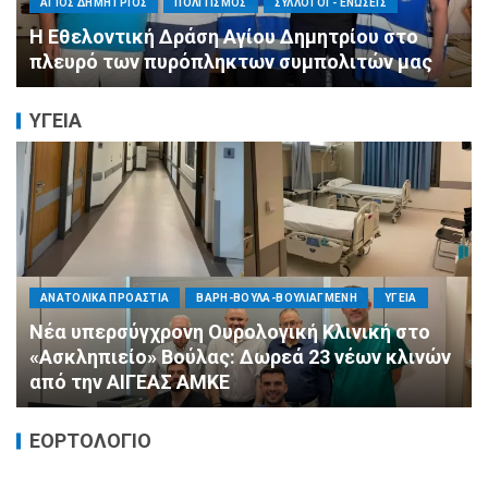
Μπαρμπαγιάννη στα πυρόπληκτα βουνά της
Αττικής: «Μεγάλη η ζημιά, τεράστια η
μεγαλοψυχία των Ελλήνων»
ΥΓΕΙΑ
ΠΟΛΙΤΙΚΗ
ΤΡΟΠΟΣ ΖΩΗΣ
ΥΓΕΙΑ
«Ημέρα Καρδιάς»: Μια πρωτοποριακή δράση
πρόληψης από τη ΔΗΜ.ΤΟ. Νέας
Φιλαδέλφειας – Νέας Χαλκηδόνας
ΕΟΡΤΟΛΟΓΙΟ