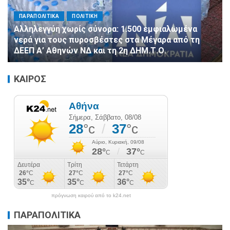
ΠΑΡΑΠΟΛΙΤΙΚΑ
ΠΟΛΙΤΙΚΗ
Αλληλεγγύη χωρίς σύνορα: 1.500 εμφιαλωμένα
νερά για τους πυροσβέστες στα Μέγαρα από τη
ΔΕΕΠ Α’ Αθηνών ΝΔ και τη 2η ΔΗΜ.Τ.Ο.
ΚΑΙΡΟΣ
πρόγνωση καιρού από το k24.net
ΠΑΡΑΠΟΛΙΤΙΚΑ