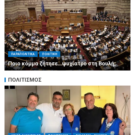
ΠΑΡΑΠΟΛΙΤΙΚΑ
ΠΟΛΙΤΙΚΗ
Μητσοτάκης σε υπουργούς: Ξεχάστε τον
ανασχηματισμό, πιάστε δουλειά με 4
αυστηρές εντολές
ΠΟΛΙΤΙΣΜΟΣ
ΠΕΡΙΦΕΡΕΙΕΣ
ΠΟΛΙΤΙΣΜΟΣ
ΣΥΛΛΟΓΟΙ - ΕΝΩΣΕΙΣ
Η Αντιπεριφερειάρχης Εθελοντισμού Ευγενία