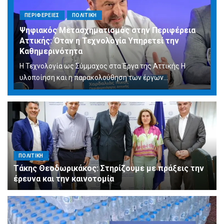
ΠΕΡΙΦΕΡΕΙΕΣ
ΠΟΛΙΤΙΚΗ
Ψηφιακός Μετασχηματισμός στην Περιφέρεια
Αττικής: Όταν η Τεχνολογία Υπηρετεί την
Καθημερινότητα
Η Τεχνολογία ως Σύμμαχος στα Έργα της Αττικής Η
υλοποίηση και η παρακολούθηση των έργων...
ΠΟΛΙΤΙΚΗ
Τάκης Θεοδωρικάκος: Στηρίζουμε με πράξεις την
έρευνα και την καινοτομία