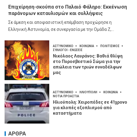
Επιχείρηση-σκούπα στο Παλαιό Φάληρο: Εκκένωση
παράνομων καταυλισμών και συλλήψεις
Σε άμεση και αποφασιστική επέμβαση προχώρησε η
Ελληνική Αστυνομία, σε συνεργασία με την Ομάδα Ζ,...
ΑΣΤΥΝΟΜΙΚΟ
ΚΟΙΝΩΝΙΑ
ΠΟΛΙΤΙΣΜΟΣ
ΣΥΛΛΟΓΟΙ - ΕΝΩΣΕΙΣ
Νικόλαος Λαυράνος: Βαθιά θλίψη
στο Πυροσβεστικό Σώμα για την
απώλεια των τριών συναδέλφων
μας
ΑΣΤΥΝΟΜΙΚΟ
ΗΛΙΟΥΠΟΛΗ
ΚΟΙΝΩΝΙΑ
ΝΟΤΙΑ ΠΡΟΑΣΤΙΑ
Ηλιούπολη: Χειροπέδες σε 41χρονο
για κλοπές εξοπλισμού από
καταστήματα
ΑΡΘΡΑ