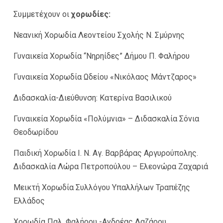
Συμμετέχουν οι
χορωδίες:
Νεανική Χορωδία Λεοντείου Σχολής Ν. Σμύρνης
Γυναικεία Χορωδία “Νηρηίδες” Δήμου Π. Φαλήρου
Γυναικεία Χορωδία Ωδείου «Νικόλαος Μάντζαρος»
Διδασκαλία-Διεύθυνση: Κατερίνα Βασιλικού
Γυναικεία Χορωδία «Πολύμνια» – Διδασκαλία Σόνια
Θεοδωρίδου
Παιδική Χορωδία Ι. Ν. Αγ. Βαρβάρας Αργυρούπολης.
Διδασκαλία Λώρα Πετροπούλου – Ελεονώρα Ζαχαριά
Μεικτή Χορωδία Συλλόγου Υπαλλήλων Τραπέζης
Ελλάδος
Χορωδία Παλ. Φαλήρου -Ανδρέας Λαζάρου.