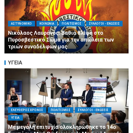
ΑΓΙΟΣ ΔΗΜΗΤΡΙΟΣ
ΕΚΚΛΗΣΙΑ - ΑΡΧΟΝΤΑΡΙΚΙ
ΠΟΛΙΤΙΣΜΟΣ
Με κατάνυξη και λαμπρότητα ο εορτασμός
της Μεταμορφώσεως του Σωτήρος στον
Ασύρματο
ΥΓΕΙΑ
ΕΛΕΥΘΕΡΟΣ ΧΡΟΝΟΣ
ΟΙΚΟΝΟΜΙΑ
ΥΓΕΙΑ
Καταστροφικές δαπάνες υγείας και η