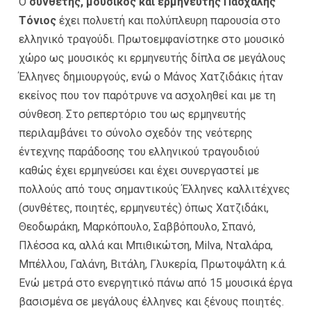
Ο
συνθέτης, μουσικός και ερμηνευτής Πασχάλης
Τόνιος
έχει πολυετή και πολύπλευρη παρουσία στο
ελληνικό τραγούδι. Πρωτοεμφανίστηκε στο μουσικό
χώρο ως μουσικός κι ερμηνευτής δίπλα σε μεγάλους
Έλληνες δημιουργούς, ενώ ο Μάνος Χατζιδάκις ήταν
εκείνος που τον παρότρυνε να ασχοληθεί και με τη
σύνθεση. Στο ρεπερτόριο του ως ερμηνευτής
περιλαμβάνει το σύνολο σχεδόν της νεότερης
έντεχνης παράδοσης του ελληνικού τραγουδιού
καθώς έχει ερμηνεύσει και έχει συνεργαστεί με
πολλούς από τους σημαντικούς Έλληνες καλλιτέχνες
(συνθέτες, ποιητές, ερμηνευτές) όπως Χατζιδάκι,
Θεοδωράκη, Μαρκόπουλο, Σαββόπουλο, Σπανό,
Πλέσσα κα, αλλά και Μπιθικώτση, Milva, Νταλάρα,
Μπέλλου, Γαλάνη, Βιτάλη, Γλυκερία, Πρωτοψάλτη κ.ά.
Ενώ μετρά στο ενεργητικό πάνω από 15 μουσικά έργα
βασισμένα σε μεγάλους έλληνες και ξένους ποιητές.