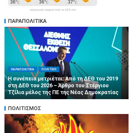
πρόγνωση καιρού από το k24.net
ΠΑΡΑΠΟΛΙΤΙΚΑ
ΠΑΡΑΠΟΛΙΤΙΚΑ
ΠΟΛΙΤΙΚΗ
Αλληλεγγύη χωρίς σύνορα: 1.500
εμφιαλωμένα νερά για τους πυροσβέστες στα
Μέγαρα από τη ΔΕΕΠ Α’ Αθηνών ΝΔ και τη 2η
ΔΗΜ.Τ.Ο.
ΠΟΛΙΤΙΣΜΟΣ