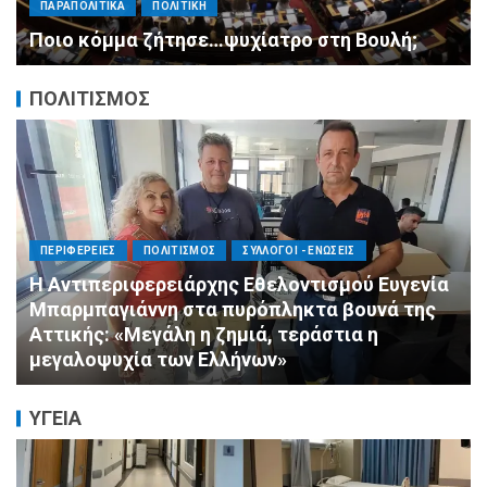
ανασχηματισμό, πιάστε δουλειά με 4
αυστηρές εντολές
ΠΟΛΙΤΙΣΜΟΣ
ΠΟΛΙΤΙΣΜΟΣ
ΣΥΛΛΟΓΟΙ - ΕΝΩΣΕΙΣ
Άμεση κινητοποίηση της Ειδικής Ομάδας
Αλληλεγγύης (Ε.Ο.Α.) για τους πυροσβέστες
στο Πόρτο Γερμενό
ΥΓΕΙΑ