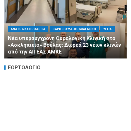
ΠΟΛΙΤΙΚΗ
ΤΡΟΠΟΣ ΖΩΗΣ
ΥΓΕΙΑ
«Ημέρα Καρδιάς»: Μια πρωτοποριακή δράση
πρόληψης από τη ΔΗΜ.ΤΟ. Νέας
Φιλαδέλφειας – Νέας Χαλκηδόνας
ΕΟΡΤΟΛΟΓΙΟ