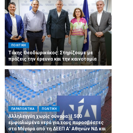
ΠΟΛΙΤΙΚΗ
Τάκης Θεοδωρικάκος: Στηρίζουμε με
πράξεις την έρευνα και την καινοτομία
ΠΑΡΑΠΟΛΙΤΙΚΑ
ΠΟΛΙΤΙΚΗ
Αλληλεγγύη χωρίς σύνορα: 1.500
εμφιαλωμένα νερά για τους πυροσβέστες
στα Μέγαρα από τη ΔΕΕΠ Α’ Αθηνών ΝΔ και