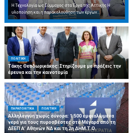
Η Τεχνολογία ως Σύμμαχος στα Έργα της Αττικής Η
υλοποίηση και η παρακολούθηση των έργων...
ΠΟΛΙΤΙΚΗ
Τάκης Θεοδωρικάκος: Στηρίζουμε με πράξεις την
έρευνα και την καινοτομία
ΠΑΡΑΠΟΛΙΤΙΚΑ
ΠΟΛΙΤΙΚΗ
Αλληλεγγύη χωρίς σύνορα: 1.500 εμφιαλωμένα
νερά για τους πυροσβέστες στα Μέγαρα από τη
ΔΕΕΠ Α’ Αθηνών ΝΔ και τη 2η ΔΗΜ.Τ.Ο.