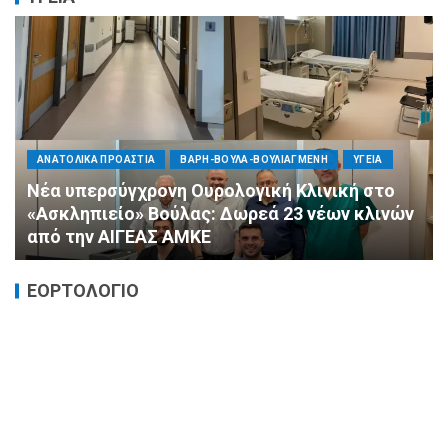
ΠΟΛΙΤΙΚΗ
ΤΡΟΠΟΣ ΖΩΗΣ
ΥΓΕΙΑ
«Ημέρα Καρδιάς»: Μια πρωτοποριακή δράση
πρόληψης από τη ΔΗΜ.ΤΟ. Νέας
Φιλαδέλφειας – Νέας Χαλκηδόνας
ΕΟΡΤΟΛΟΓΙΟ