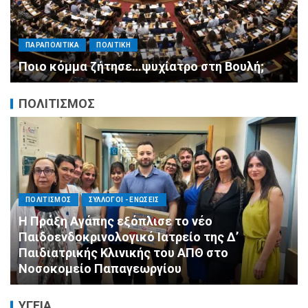
ΠΑΡΑΠΟΛΙΤΙΚΑ
ΠΟΛΙΤΙΚΗ
Μητσοτάκης σε υπουργούς: Ξεχάστε τον
ανασχηματισμό, πιάστε δουλειά με 4
αυστηρές εντολές
ΠΟΛΙΤΙΣΜΟΣ
ΑΓΙΟΣ ΔΗΜΗΤΡΙΟΣ
ΕΚΚΛΗΣΙΑ - ΑΡΧΟΝΤΑΡΙΚΙ
ΠΟΛΙΤΙΣΜΟΣ
Με κατάνυξη και λαμπρότητα ο εορτασμός
της Μεταμορφώσεως του Σωτήρος στον
Ασύρματο
ΥΓΕΙΑ