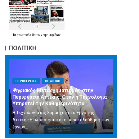
Τα
πρωτοσέλιδα
των
εφημερίδων
ΠΟΛΙΤΙΚΗ
ΠΕΡΙΦΕΡΕΙΕΣ
ΠΟΛΙΤΙΚΗ
Ψηφιακός Μετασχηματισμός στην
Περιφέρεια Αττικής: Όταν η Τεχνολογία
Υπηρετεί την Καθημερινότητα
Η Τεχνολογία ως Σύμμαχος στα Έργα της
Αττικής Η υλοποίηση και η παρακολούθηση των
έργων...