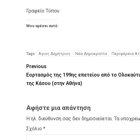
Γραφείο Τύπου
Μου αρέσει αυτό:
ΠΑΡΑΠΟΛΙΤΙΚΑ
Η συνέπεια 
στη ΔΕΘ του
Τζίλια μέλο
Άγιος Δημήτριος
Νέα Δημοκρατία
Περιφέρεια Ατ
Tags:
Previous
Εορτασμός της 199ης επετείου από το Ολοκαύ
της Κάσου (στην Αθήνα)
Αφήστε μια απάντηση
ΕΚΚΛΗ
Η ηλ. διεύθυνση σας δεν δημοσιεύεται.
Τα υποχρεω
ΠΟΛΙΤ
Σχόλιο
*
Λεοντ
θρησκ