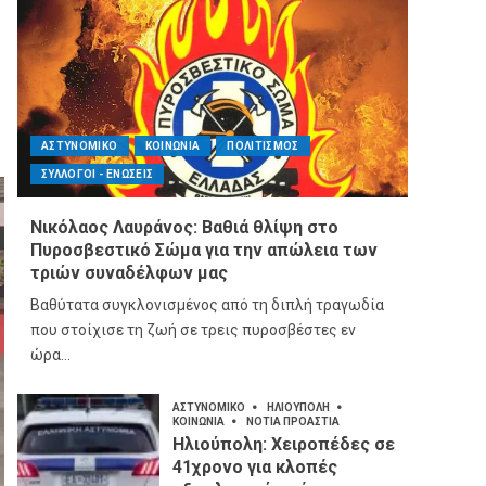
ΑΣΤΥΝΟΜΙΚΟ
ΚΟΙΝΩΝΙΑ
ΠΟΛΙΤΙΣΜΟΣ
ΣΥΛΛΟΓΟΙ - ΕΝΩΣΕΙΣ
Νικόλαος Λαυράνος: Βαθιά θλίψη στο
Πυροσβεστικό Σώμα για την απώλεια των
τριών συναδέλφων μας
Βαθύτατα συγκλονισμένος από τη διπλή τραγωδία
που στοίχισε τη ζωή σε τρεις πυροσβέστες εν
ώρα...
ΑΣΤΥΝΟΜΙΚΟ
ΗΛΙΟΥΠΟΛΗ
ΚΟΙΝΩΝΙΑ
ΝΟΤΙΑ ΠΡΟΑΣΤΙΑ
Ηλιούπολη: Χειροπέδες σε
41χρονο για κλοπές