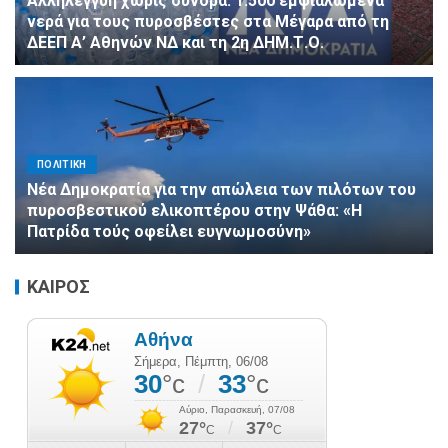
Αλληλεγγύη χωρίς σύνορα: 1.500 εμφιαλωμένα
νερά για τους πυροσβέστες στα Μέγαρα από τη
ΔΕΕΠ Α’ Αθηνών ΝΔ και τη 2η ΔΗΜ.Τ.Ο.
ΠΟΛΙΤΙΚΗ
Νέα Δημοκρατία για την απώλεια των πιλότων του
πυροσβεστικού ελικοπτέρου στην Ψάθα: «Η
Πατρίδα τούς οφείλει ευγνωμοσύνη»
ΚΑΙΡΟΣ