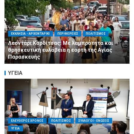
ΑΓΙΟΣ ΔΗΜΗΤΡΙΟΣ
ΠΟΛΙΤΙΣΜΟΣ
ΣΥΛΛΟΓΟΙ - ΕΝΩΣΕΙΣ
Η Εθελοντική Δράση Αγίου Δημητρίου στο
πλευρό των πυρόπληκτων συμπολιτών μας
ΥΓΕΙΑ
ΕΛΕΥΘΕΡΟΣ ΧΡΟΝΟΣ
ΟΙΚΟΝΟΜΙΑ
ΥΓΕΙΑ