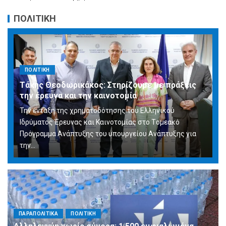
ΠΟΛΙΤΙΚΗ
ΠΟΛΙΤΙΚΗ
Τάκης Θεοδωρικάκος: Στηρίζουμε με πράξεις
την έρευνα και την καινοτομία
Την ένταξη της χρηματοδότησης του Ελληνικού
Ιδρύματος Έρευνας και Καινοτομίας στο Tομεακό
Πρόγραμμα Ανάπτυξης του υπουργείου Ανάπτυξης για
την…
ΠΑΡΑΠΟΛΙΤΙΚΑ
ΠΟΛΙΤΙΚΗ