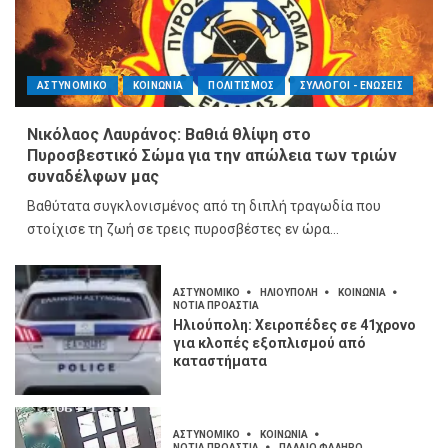
ΑΣΤΥΝΟΜΙΚΟ
ΚΟΙΝΩΝΙΑ
ΠΟΛΙΤΙΣΜΟΣ
ΣΥΛΛΟΓΟΙ - ΕΝΩΣΕΙΣ
Νικόλαος Λαυράνος: Βαθιά θλίψη στο
Πυροσβεστικό Σώμα για την απώλεια των τριών
συναδέλφων μας
Βαθύτατα συγκλονισμένος από τη διπλή τραγωδία που
στοίχισε τη ζωή σε τρεις πυροσβέστες εν ώρα...
ΑΣΤΥΝΟΜΙΚΟ
ΗΛΙΟΥΠΟΛΗ
ΚΟΙΝΩΝΙΑ
ΝΟΤΙΑ ΠΡΟΑΣΤΙΑ
Ηλιούπολη: Χειροπέδες σε 41χρονο
για κλοπές εξοπλισμού από
καταστήματα
ΑΣΤΥΝΟΜΙΚΟ
ΚΟΙΝΩΝΙΑ
ΝΟΤΙΑ ΠΡΟΑΣΤΙΑ
ΠΑΛΑΙΟ ΦΑΛΗΡΟ