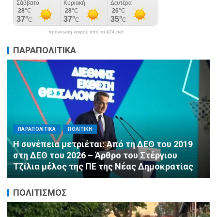
πρόγνωση καιρού από το k24.net
ΠΑΡΑΠΟΛΙΤΙΚΑ
ΠΑΡΑΠΟΛΙΤΙΚΑ
ΠΟΛΙΤΙΚΗ
Αλληλεγγύη χωρίς σύνορα: 1.500
εμφιαλωμένα νερά για τους πυροσβέστες στα
Μέγαρα από τη ΔΕΕΠ Α’ Αθηνών ΝΔ και τη 2η
ΔΗΜ.Τ.Ο.
ΠΟΛΙΤΙΣΜΟΣ