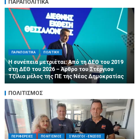
ΠΑΡΑΠΟΛΙΤΙΚΑ
ΠΑΡΑΠΟΛΙΤΙΚΑ
ΠΟΛΙΤΙΚΗ
Αλληλεγγύη χωρίς σύνορα: 1.500
εμφιαλωμένα νερά για τους πυροσβέστες στα
Μέγαρα από τη ΔΕΕΠ Α’ Αθηνών ΝΔ και τη 2η
ΔΗΜ.Τ.Ο.
ΠΟΛΙΤΙΣΜΟΣ