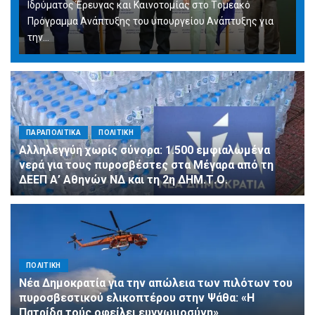
Ιδρύματος Έρευνας και Καινοτομίας στο Tομεακό
Πρόγραμμα Ανάπτυξης του υπουργείου Ανάπτυξης για
την…
ΠΑΡΑΠΟΛΙΤΙΚΑ
ΠΟΛΙΤΙΚΗ
Αλληλεγγύη χωρίς σύνορα: 1.500 εμφιαλωμένα
νερά για τους πυροσβέστες στα Μέγαρα από τη
ΔΕΕΠ Α’ Αθηνών ΝΔ και τη 2η ΔΗΜ.Τ.Ο.
ΠΟΛΙΤΙΚΗ
Νέα Δημοκρατία για την απώλεια των πιλότων του
πυροσβεστικού ελικοπτέρου στην Ψάθα: «Η
Πατρίδα τούς οφείλει ευγνωμοσύνη»