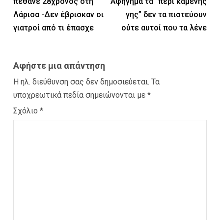
πέθανε 28χρονος στη
Αφήγημα τα “περί καμένης
Λάρισα -Δεν έβρισκαν οι
γης” δεν τα πιστεύουν
γιατροί από τι έπασχε
ούτε αυτοί που τα λένε
Αφήστε μια απάντηση
Η ηλ. διεύθυνση σας δεν δημοσιεύεται.
Τα
υποχρεωτικά πεδία σημειώνονται με
*
Σχόλιο
*