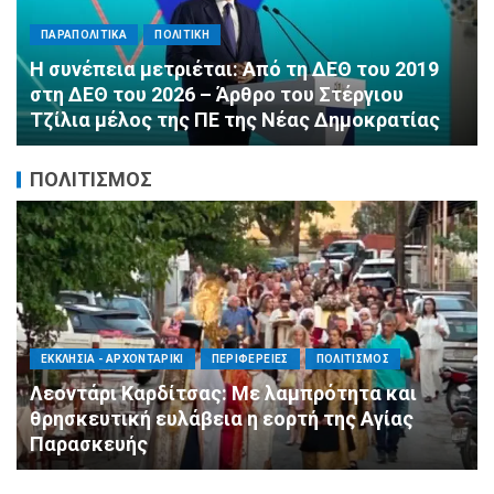
ΠΑΡΑΠΟΛΙΤΙΚΑ
ΠΟΛΙΤΙΚΗ
Αλληλεγγύη χωρίς σύνορα: 1.500
εμφιαλωμένα νερά για τους πυροσβέστες στα
Μέγαρα από τη ΔΕΕΠ Α’ Αθηνών ΝΔ και τη 2η
ΔΗΜ.Τ.Ο.
ΠΟΛΙΤΙΣΜΟΣ
ΑΓΙΟΣ ΔΗΜΗΤΡΙΟΣ
ΠΟΛΙΤΙΣΜΟΣ
ΣΥΛΛΟΓΟΙ - ΕΝΩΣΕΙΣ
Η Εθελοντική Δράση Αγίου Δημητρίου στο
πλευρό των πυρόπληκτων συμπολιτών μας