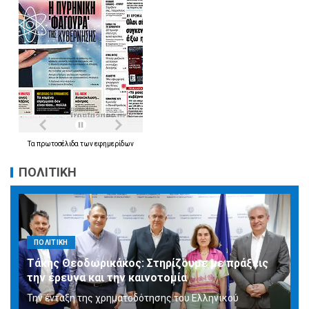
Τα
πρωτοσέλιδα
των
εφημερίδων
ΠΟΛΙΤΙΚΗ
ΠΟΛΙΤΙΚΗ
Τάκης Θεοδωρικάκος: Στηρίζουμε με πράξεις
την έρευνα και την καινοτομία
Την ένταξη της χρηματοδότησης του Ελληνικού