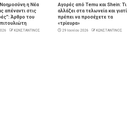
 Νοημοσύνη η Νέα
Αγορές από Temu και Shein: Τι
ας απέναντι στις
αλλάζει στα τελωνεία και γιατί
ές”: Άρθρο του
πρέπει να προσέχετε τα
πιτουλιώτη
«τρίευρα»
ΠΑΡΑΠΟΛΙΤΙΚΑ
ΠΟΛΙΤΙΚΗ
2026
ΚΩΝΣΤΑΝΤΙΝΟΣ
29 Ιουνίου 2026
ΚΩΝΣΤΑΝΤΙΝΟΣ
Η συνέπεια μετριέται: Από τη ΔΕΘ του 201
στη ΔΕΘ του 2026 – Άρθρο του Στέργιου
Τζίλια μέλος της ΠΕ της Νέας Δημοκρατίας
ΑΣΤΥΝΟΜΙΚΟ
ΚΟΙΝΩΝΙΑ
ΠΟΛΙΤΙΣΜΟΣ
ΣΥΛΛΟΓΟΙ - ΕΝΩΣΕΙΣ
Νικόλαος Λαυράνος: Βαθιά θλίψη στο
Πυροσβεστικό Σώμα για την απώλεια των
τριών συναδέλφων μας