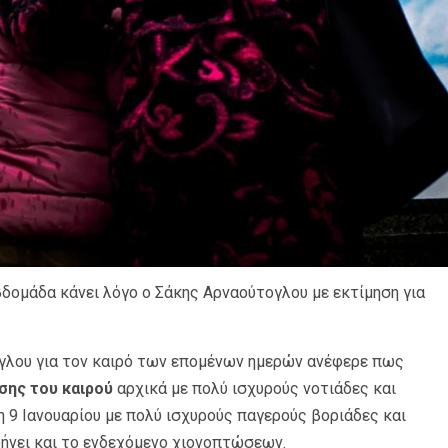
βδομάδα κάνει λόγο ο Σάκης Αρναούτογλου με εκτίμηση για
γλου για τον καιρό των επομένων ημερών ανέφερε πως
σης του καιρού
αρχικά με πολύ ισχυρούς νοτιάδες και
η 9 Ιανουαρίου με πολύ ισχυρούς παγερούς βοριάδες και
ήνει και το ενδεχόμενο χιονοπτώσεων.