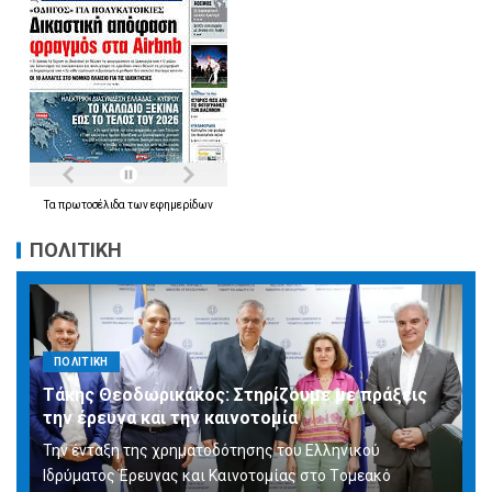
Τα
πρωτοσέλιδα
των
εφημερίδων
ΠΟΛΙΤΙΚΗ
ΠΟΛΙΤΙΚΗ
Τάκης Θεοδωρικάκος: Στηρίζουμε με πράξεις
την έρευνα και την καινοτομία
Την ένταξη της χρηματοδότησης του Ελληνικού
Ιδρύματος Έρευνας και Καινοτομίας στο Tομεακό