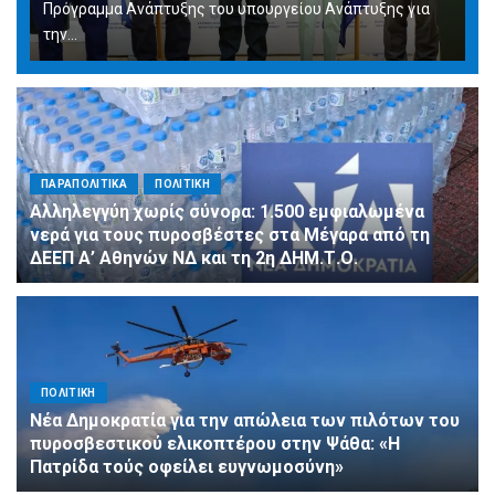
Πρόγραμμα Ανάπτυξης του υπουργείου Ανάπτυξης για
την…
ΠΑΡΑΠΟΛΙΤΙΚΑ
ΠΟΛΙΤΙΚΗ
Αλληλεγγύη χωρίς σύνορα: 1.500 εμφιαλωμένα
νερά για τους πυροσβέστες στα Μέγαρα από τη
ΔΕΕΠ Α’ Αθηνών ΝΔ και τη 2η ΔΗΜ.Τ.Ο.
ΠΟΛΙΤΙΚΗ
Νέα Δημοκρατία για την απώλεια των πιλότων του
πυροσβεστικού ελικοπτέρου στην Ψάθα: «Η
Πατρίδα τούς οφείλει ευγνωμοσύνη»