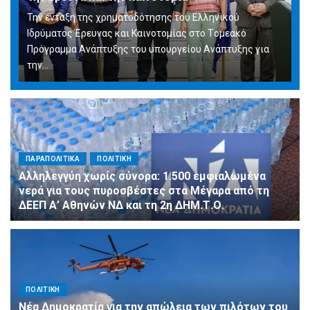
Την ένταξη της χρηματοδότησης του Ελληνικού
Ιδρύματος Έρευνας και Καινοτομίας στο Tομεακό
Πρόγραμμα Ανάπτυξης του υπουργείου Ανάπτυξης για
την…
ΠΑΡΑΠΟΛΙΤΙΚΑ
ΠΟΛΙΤΙΚΗ
Αλληλεγγύη χωρίς σύνορα: 1.500 εμφιαλωμένα
νερά για τους πυροσβέστες στα Μέγαρα από τη
ΔΕΕΠ Α’ Αθηνών ΝΔ και τη 2η ΔΗΜ.Τ.Ο.
ΠΟΛΙΤΙΚΗ
Νέα Δημοκρατία για την απώλεια των πιλότων του