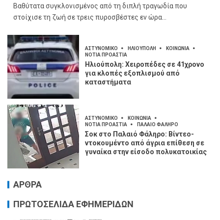
Βαθύτατα συγκλονισμένος από τη διπλή τραγωδία που
στοίχισε τη ζωή σε τρεις πυροσβέστες εν ώρα...
ΑΣΤΥΝΟΜΙΚΟ
ΗΛΙΟΥΠΟΛΗ
ΚΟΙΝΩΝΙΑ
ΝΟΤΙΑ ΠΡΟΑΣΤΙΑ
Ηλιούπολη: Χειροπέδες σε 41χρονο
για κλοπές εξοπλισμού από
καταστήματα
ΑΣΤΥΝΟΜΙΚΟ
ΚΟΙΝΩΝΙΑ
ΝΟΤΙΑ ΠΡΟΑΣΤΙΑ
ΠΑΛΑΙΟ ΦΑΛΗΡΟ
Σοκ στο Παλαιό Φάληρο: Βίντεο-
ντοκουμέντο από άγρια επίθεση σε
γυναίκα στην είσοδο πολυκατοικίας
ΑΡΘΡΑ
ΠΡΩΤΟΣΕΛΙΔΑ ΕΦΗΜΕΡΙΔΩΝ