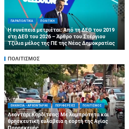
ΠΑΡΑΠΟΛΙΤΙΚΑ
ΠΟΛΙΤΙΚΗ
Αλληλεγγύη χωρίς σύνορα: 1.500
εμφιαλωμένα νερά για τους πυροσβέστες στα
Μέγαρα από τη ΔΕΕΠ Α’ Αθηνών ΝΔ και τη 2η
ΔΗΜ.Τ.Ο.
ΠΟΛΙΤΙΣΜΟΣ
ΑΓΙΟΣ ΔΗΜΗΤΡΙΟΣ
ΠΟΛΙΤΙΣΜΟΣ
ΣΥΛΛΟΓΟΙ - ΕΝΩΣΕΙΣ
Η Εθελοντική Δράση Αγίου Δημητρίου στο
πλευρό των πυρόπληκτων συμπολιτών μας