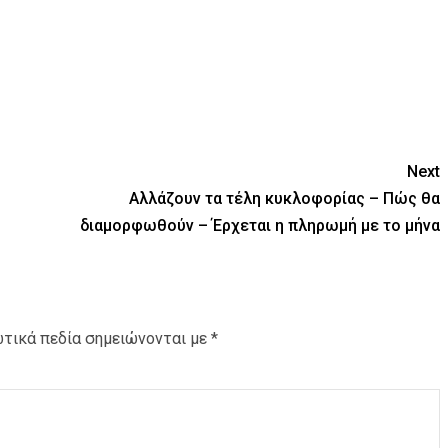
ΠΑΡΑΠΟΛΙΤΙΚΑ
ΠΟΛΙΤΙΚΗ
Η συνέπεια μετριέται: Από τη ΔΕΘ του 2019
στη ΔΕΘ του 2026 – Άρθρο του Στέργιου
Τζίλια μέλος της ΠΕ της Νέας Δημοκρατίας
Next
Αλλάζουν τα τέλη κυκλοφορίας – Πώς θα
διαμορφωθούν – Έρχεται η πληρωμή με το μήνα
τικά πεδία σημειώνονται με
*
ΑΣΤΥΝΟΜΙΚΟ
ΚΟΙΝΩΝΙΑ
ΠΟΛΙΤΙΣΜΟΣ
ΣΥΛΛΟΓΟΙ - ΕΝΩΣΕΙΣ
Νικόλαος Λαυράνος: Βαθιά θλίψη στο
Πυροσβεστικό Σώμα για την απώλεια των
τριών συναδέλφων μας