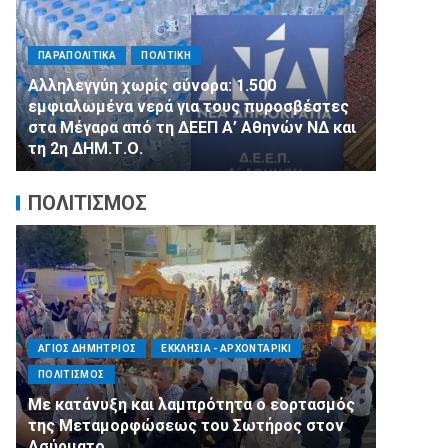
ΠΑΡΑΠΟΛΙΤΙΚΑ
ΠΟΛΙΤΙΚΗ
Αλληλεγγύη χωρίς σύνορα: 1.500
εμφιαλωμένα νερά για τους πυροσβέστες
ΠΑΡΑΠΟΛΙΤΙΚΑ
στα Μέγαρα από τη ΔΕΕΠ Α’ Αθηνών ΝΔ και
τη 2η ΔΗΜ.Τ.Ο.
Ποιο κόμμα
ΠΟΛΙΤΙΣΜΟΣ
ΑΓΙΟΣ ΔΗΜΗΤΡΙΟΣ
ΕΚΚΛΗΣΙΑ - ΑΡΧΟΝΤΑΡΙΚΙ
ΑΓΙΟΣ Δ
ΠΟΛΙΤΙΣΜΟΣ
ΣΥΛΛΟΓΟΙ
Με κατάνυξη και λαμπρότητα ο εορτασμός
Η Εθελο
της Μεταμορφώσεως του Σωτήρος στον
πλευρό
Ασύρματο
μας