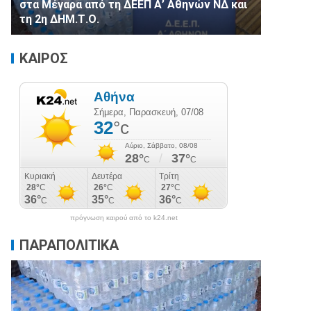
στα Μέγαρα από τη ΔΕΕΠ Α’ Αθηνών ΝΔ και
τη 2η ΔΗΜ.Τ.Ο.
ΚΑΙΡΟΣ
πρόγνωση καιρού από το k24.net
ΠΑΡΑΠΟΛΙΤΙΚΑ