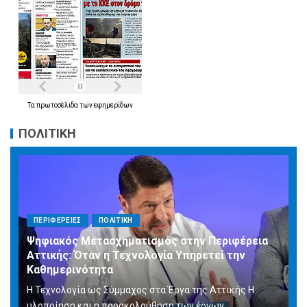
Τα
πρωτοσέλιδα
των
εφημερίδων
ΠΟΛΙΤΙΚΗ
ΠΕΡΙΦΕΡΕΙΕΣ
ΠΟΛΙΤΙΚΗ
Ψηφιακός Μετασχηματισμός στην Περιφέρεια
Αττικής: Όταν η Τεχνολογία Υπηρετεί την
Καθημερινότητα
Η Τεχνολογία ως Σύμμαχος στα Έργα της Αττικής Η
υλοποίηση και η παρακολούθηση των έργων...