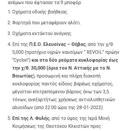
ανέμων που έφτασαν τα 9 μποφόρ
Οχήματα οδικής βοήθειας.
Φορτηγά που μεταφέρουν αλάτι.
Οχήματα εκτάκτου ανάγκης.
Επί της
Π.Ε.Ο. Ελευσίνας – Θήβας
, από την χ/θ.
5,000 (πρατήριο υγρών καυσίμων “ REVOIL” πρώην
“Cyclon”)
και στα δύο ρεύματα κυκλοφορίας έως
την χ/θ. 30,000 (όρια του Ν. Αττικής με το Ν.
Βοιωτίας
), προσωρινή και πλήρη διακοπή
κυκλοφορίας παντός είδους βαρέως οχήματος,
μέγιστου επιτρεπόμενου βάρους άνω των 3,5
τόνων, ανεξαρτήτως χρήσεως αντιολισθητικών
αλυσίδων (από 22:00 ώρα της 28-01-2022).
Επί της Λ. Φυλής
, από το ύψος της Ιερά Μονή
Κοιμήσεως της Θεοτόκου Κλειστών προς