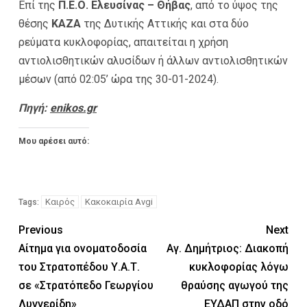
Επί της
Π.Ε.Ο. Ελευσίνας – Θήβας
, από το ύψος της
θέσης
ΚΑΖΑ
της Δυτικής Αττικής και στα δύο
ρεύματα κυκλοφορίας, απαιτείται η χρήση
αντιολισθητικών αλυσίδων ή άλλων αντιολισθητικών
μέσων (από 02:05’ ώρα της 30-01-2024).
Πηγή:
enikos.gr
Μου αρέσει αυτό:
Καιρός
Κακοκαιρία Avgi
Tags:
Previous
Next
Αίτημα για ονοματοδοσία
Αγ. Δημήτριος: Διακοπή
του Στρατοπέδου Υ.Α.Τ.
κυκλοφορίας λόγω
σε «Στρατόπεδο Γεωργίου
θραύσης αγωγού της
Λυγγερίδη»
ΕΥΔΑΠ στην οδό