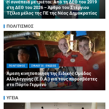
εμφιαλωμένα νερά για τους πυροσβέστες στα
Μέγαρα από τη ΔΕΕΠ Α’ Αθηνών ΝΔ και τη 2η
ΔΗΜ.Τ.Ο.
ΠΟΛΙΤΙΣΜΟΣ
ΠΟΛΙΤΙΣΜΟΣ
ΣΥΛΛΟΓΟΙ - ΕΝΩΣΕΙΣ
Η Πράξη Αγάπης εξόπλισε το νέο
Παιδοενδοκρινολογικό Ιατρείο της Δ’
Παιδιατρικής Κλινικής του ΑΠΘ στο
Νοσοκομείο Παπαγεωργίου
ΥΓΕΙΑ