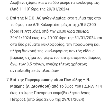
Δερβενοχώρια, και στα δύο ρεύματα κυκλοφορίας.
(Από 11:10΄ ώρα της 29/01/2024).
Επί της Ν.Ε.Ο. Αθηνών-Λαμίας
, στο τμήμα της από
το ύψος του Α/Κ Καλυφτάκη μέχρι τη χ/θ 57,300
(όρια Ν. Αττικής), από την 20.00 ώρα σήμερα
29/01/2024 έως την 10.00΄ ώρα της 31/01/2024 και
στα δύο ρεύματα κυκλοφορίας, την προσωρινή και
πλήρη διακοπή της κυκλοφορίας παντός είδους
βαρέως οχήματος μέγιστου επιτρεπόμενου βάρους
άνω των 3,5 τόνων, ανεξαρτήτως χρήσεως
αντιολισθητικών αλυσίδων.
Επί της Περιφερειακής οδού Πεντέλης – Ν.
Μάκρης (Λ. Διονύσου)
από το ύψος του Γ.Σ.Ν.Α. 414
έως το ύψος Πανόραμα καφέ(Εκκλησία Άγιος
Πέτρος). (από ώρα 22:05 της 29/01/2024)