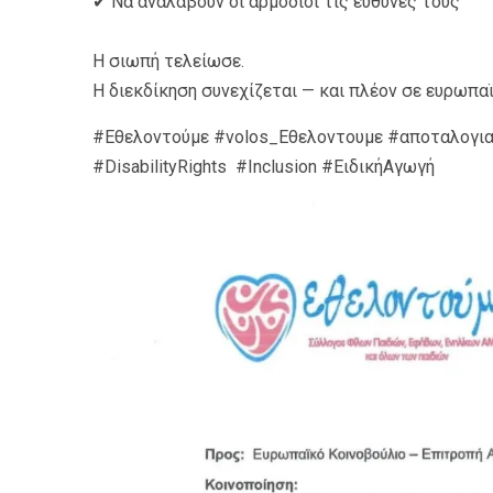
✔ Να αναλάβουν οι αρμόδιοι τις ευθύνες τους
Η σιωπή τελείωσε.
Η διεκδίκηση συνεχίζεται — και πλέον σε ευρωπα
#Εθελοντούμε #volos_Εθελοντουμε #αποταλογι
#DisabilityRights #Inclusion #ΕιδικήΑγωγή