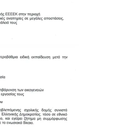
ΠΑΡΑΠΟΛΙΤΙΚΑ
ΠΟΛΙΤΙΚΗ
Αλληλεγγύη χωρίς σύνορα: 1.500
ΔΕΘ του 2019
εμφιαλωμένα νερά για τους πυροσβέστες
Στέργιου
στα Μέγαρα από τη ΔΕΕΠ Α’ Αθηνών ΝΔ και
Δημοκρατίας
τη 2η ΔΗΜ.Τ.Ο.
Σ
ΑΓΙΟΣ ΔΗΜΗΤΡΙΟΣ
ΕΚΚΛΗΣΙΑ - ΑΡΧΟΝΤΑΡΙΚΙ
ΠΟΛΙΤΙΣΜΟΣ
η στο
Με κατάνυξη και λαμπρότητα ο εορτασμός
ώλεια των
της Μεταμορφώσεως του Σωτήρος στον
Ασύρματο