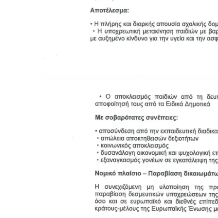
ΠΑΡΑΠΟΛΙΤΙΚΑ
ΠΟΛΙΤΙΚΗ
Η συνέπεια μετριέται: Από τη 
στη ΔΕΘ του 2026 – Άρθρο του 
Τζίλια μέλος της ΠΕ της Νέας 
ΑΣΤΥΝΟΜΙΚΟ
ΚΟΙΝΩΝΙΑ
ΠΟΛΙΤΙΣΜΟ
ΣΥΛΛΟΓΟΙ - ΕΝΩΣΕΙΣ
Νικόλαος Λαυράνος: Βαθιά θλίψ
Πυροσβεστικό Σώμα για την απ
τριών συναδέλφων μας