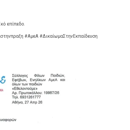
ϊκό επίπεδο.
αστηνπραξη #ΑμεΑ #ΔικαίωμαΣτηνΕκπαίδευση