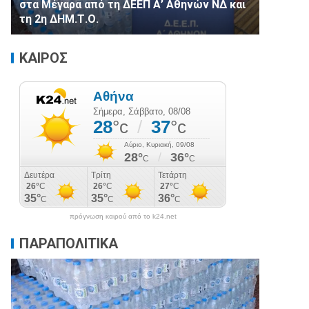
στα Μέγαρα από τη ΔΕΕΠ Α’ Αθηνών ΝΔ και
τη 2η ΔΗΜ.Τ.Ο.
ΚΑΙΡΟΣ
πρόγνωση καιρού από το k24.net
ΠΑΡΑΠΟΛΙΤΙΚΑ