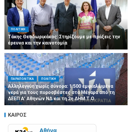
ΠΟΛΙΤΙΚΗ
Τάκης Θεοδωρικάκος: Στηρίζουμε με πράξεις την
έρευνα και την καινοτομία
ΠΑΡΑΠΟΛΙΤΙΚΑ
ΠΟΛΙΤΙΚΗ
Αλληλεγγύη χωρίς σύνορα: 1.500 εμφιαλωμένα
νερά για τους πυροσβέστες στα Μέγαρα από τη
ΔΕΕΠ Α’ Αθηνών ΝΔ και τη 2η ΔΗΜ.Τ.Ο.
ΚΑΙΡΟΣ