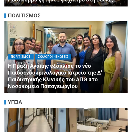
ΠΟΛΙΤΙΣΜΟΣ
ΑΓΙΟΣ ΔΗΜΗΤΡΙΟΣ
ΕΚΚΛΗΣΙΑ - ΑΡΧΟΝΤΑΡΙΚΙ
ΠΟΛΙΤΙΣΜΟΣ
Με κατάνυξη και λαμπρότητα ο εορτασμός
της Μεταμορφώσεως του Σωτήρος στον
Ασύρματο
ΥΓΕΙΑ