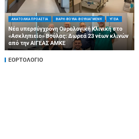
ΠΟΛΙΤΙΚΗ
ΤΡΟΠΟΣ ΖΩΗΣ
ΥΓΕΙΑ
«Ημέρα Καρδιάς»: Μια πρωτοποριακή δράση
πρόληψης από τη ΔΗΜ.ΤΟ. Νέας
Φιλαδέλφειας – Νέας Χαλκηδόνας
ΕΟΡΤΟΛΟΓΙΟ