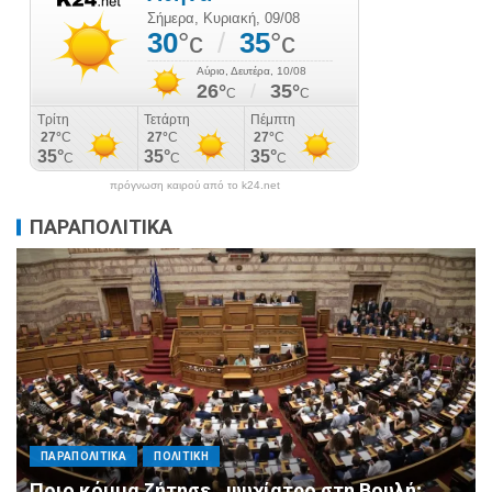
πρόγνωση καιρού από το k24.net
ΠΑΡΑΠΟΛΙΤΙΚΑ
ΠΑΡΑΠΟΛΙΤΙΚΑ
ΠΟΛΙΤΙΚΗ
Μητσοτάκης σε υπουργούς: Ξεχάστε τον
ανασχηματισμό, πιάστε δουλειά με 4
αυστηρές εντολές