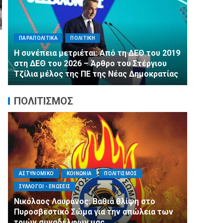
ΠΑΡΑΠΟΛ
ΠΑΡΑΠΟΛΙΤΙΚΑ
ΠΟΛΙΤΙΚΗ
Αλληλεγ
Η συνέπεια μετριέται: Από τη ΔΕΘ του 2019
εμφιαλ
στη ΔΕΘ του 2026 – Άρθρο του Στέργιου
στα Μέγ
Τζίλια μέλος της ΠΕ της Νέας Δημοκρατίας
τη 2η Δ
ΠΟΛΙΤΙΣΜΟΣ
ΑΣΤΥΝΟΜΙΚΟ
ΚΟΙΝΩΝΙΑ
ΠΟΛΙΤΙΣΜΟΣ
ΑΓΙΟΣ Δ
ΣΥΛΛΟΓΟΙ - ΕΝΩΣΕΙΣ
ΠΟΛΙΤΙΣ
Νικόλαος Λαυράνος: Βαθιά θλίψη στο
Με κατ
ς
Πυροσβεστικό Σώμα για την απώλεια των
της Με
τριών συναδέλφων μας
Ασύρμα