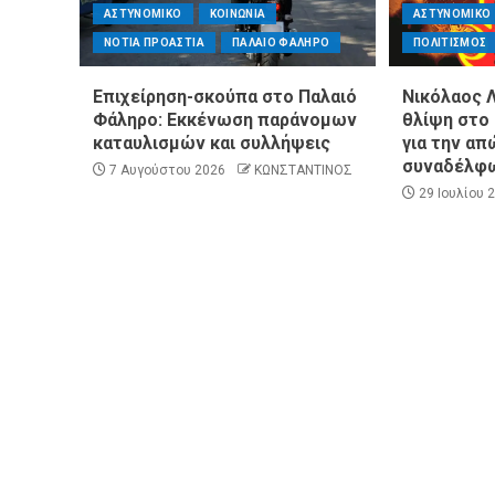
ΑΣΤΥΝΟΜΙΚΟ
ΚΟΙΝΩΝΙΑ
ΑΣΤΥΝΟΜΙΚΟ
ΝΟΤΙΑ ΠΡΟΑΣΤΙΑ
ΠΑΛΑΙΟ ΦΑΛΗΡΟ
ΠΟΛΙΤΙΣΜΟΣ
ΠΑΡΑΠΟΛΙΤΙΚΑ
ΠΟΛΙΤΙΚΗ
Επιχείρηση-σκούπα στο Παλαιό
Νικόλαος Λ
Μητσοτάκης σε υπουργούς: Ξεχ
Φάληρο: Εκκένωση παράνομων
θλίψη στο
ΚΗ
ανασχηματισμό, πιάστε δουλειά
καταυλισμών και συλλήψεις
για την απ
ψυχίατρο στη Βουλή;
αυστηρές εντολές
συναδέλφ
7 Αυγούστου 2026
ΚΩΝΣΤΑΝΤΙΝΟΣ
29 Ιουλίου 
ΙΤΙΣΜΟΣ
ΠΕΡΙΦΕΡΕΙΕΣ
ΠΟΛΙΤΙΣΜΟΣ
ΣΥΛΛΟΓΟΙ
Η Αντιπεριφερειάρχης Εθελοντ
 Αγίου Δημητρίου στο
Ευγενία Μπαρμπαγιάννη στα π
ληκτων συμπολιτών
βουνά της Αττικής: «Μεγάλη η ζ
τεράστια η μεγαλοψυχία των Ε