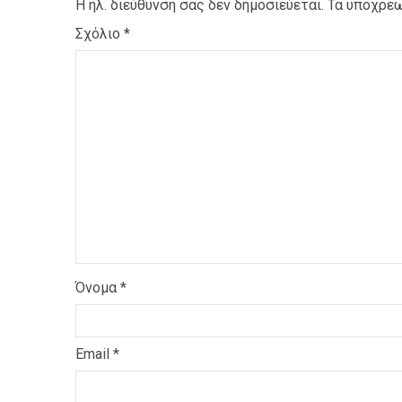
Η ηλ. διεύθυνση σας δεν δημοσιεύεται.
Τα υποχρεω
Σχόλιο
*
Όνομα
*
Email
*