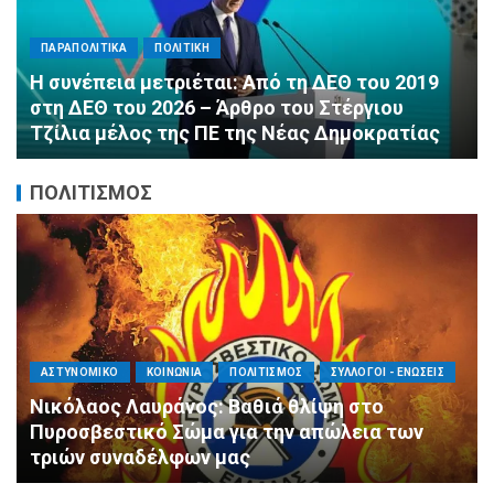
ΠΑΡΑΠΟΛΙΤΙΚΑ
ΠΟΛΙΤΙΚΗ
Αλληλεγγύη χωρίς σύνορα: 1.500
εμφιαλωμένα νερά για τους πυροσβέστες στα
Μέγαρα από τη ΔΕΕΠ Α’ Αθηνών ΝΔ και τη 2η
ΔΗΜ.Τ.Ο.
ΠΟΛΙΤΙΣΜΟΣ
ΑΓΙΟΣ ΔΗΜΗΤΡΙΟΣ
ΕΚΚΛΗΣΙΑ - ΑΡΧΟΝΤΑΡΙΚΙ
ΠΟΛΙΤΙΣΜΟΣ
Με κατάνυξη και λαμπρότητα ο εορτασμός
της Μεταμορφώσεως του Σωτήρος στον
Ασύρματο