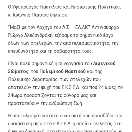
Ο Υφυπουργός Ναυτιλίας και Νησιωτικής Πολιτικής,
κ. Ιωάννης Παππάς δήλωσε:
”Μαζί με τον Αρχηγό του Λ.Σ. – ΕΛ.ΑΚΤ Αντιναύαρχο
Γιώργο Αλεξανδράκη, εξήραμε το σημαντικό έργο
όλων των στελεχών, την αποτελεσματικότητα, την
υπευθυνότητα και τη σοβαρότητα τους.
Είναι πολύ σημαντική η συνεργασία του
Λιμενικού
Σώματος
, του
Πολεμικού Ναυτικού
και της
Πολεμικής Αεροπορίας, των στελεχών που
αποτελούν την ψυχή του Ε.Κ.Σ.Ε.Δ. και που 24 ώρες το
24ωρο προασπίζονται τα σύνορα μας και
προστατεύουν την ανθρώπινη ζωή.
Η αποτελεσματικότητα είναι αυτή που προσδίδει την
ουσιαστική αξία στο Ε.Κ.Σ.Ε.Δ. η οποία οφείλεται, στο
έμψυχο δυναμικό, στα στελέχη μας που υπηρετούν με