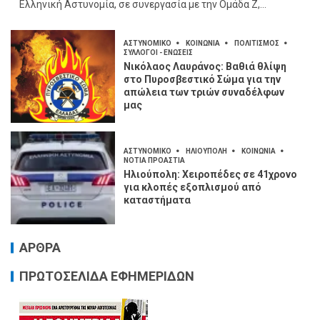
Ελληνική Αστυνομία, σε συνεργασία με την Ομάδα Ζ,...
ΑΣΤΥΝΟΜΙΚΟ
ΚΟΙΝΩΝΙΑ
ΠΟΛΙΤΙΣΜΟΣ
ΣΥΛΛΟΓΟΙ - ΕΝΩΣΕΙΣ
Νικόλαος Λαυράνος: Βαθιά θλίψη
στο Πυροσβεστικό Σώμα για την
απώλεια των τριών συναδέλφων
μας
ΑΣΤΥΝΟΜΙΚΟ
ΗΛΙΟΥΠΟΛΗ
ΚΟΙΝΩΝΙΑ
ΝΟΤΙΑ ΠΡΟΑΣΤΙΑ
Ηλιούπολη: Χειροπέδες σε 41χρονο
για κλοπές εξοπλισμού από
καταστήματα
ΑΡΘΡΑ
ΠΡΩΤΟΣΕΛΙΔΑ ΕΦΗΜΕΡΙΔΩΝ