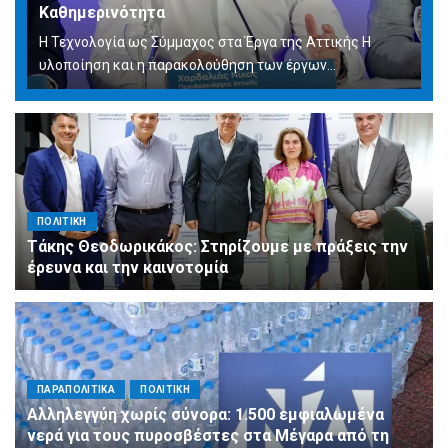
Καθημερινότητα
Η Τεχνολογία ως Σύμμαχος στα Έργα της Αττικής Η
υλοποίηση και η παρακολούθηση των έργων...
ΠΟΛΙΤΙΚΗ
Τάκης Θεοδωρικάκος: Στηρίζουμε με πράξεις την
έρευνα και την καινοτομία
ΠΑΡΑΠΟΛΙΤΙΚΑ
ΠΟΛΙΤΙΚΗ
Αλληλεγγύη χωρίς σύνορα: 1.500 εμφιαλωμένα
νερά για τους πυροσβέστες στα Μέγαρα από τη