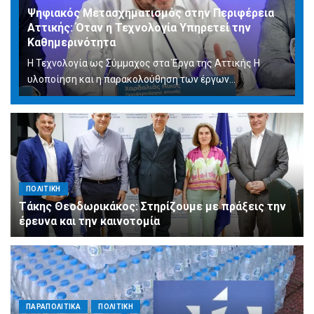
Ψηφιακός Μετασχηματισμός στην Περιφέρεια
Αττικής: Όταν η Τεχνολογία Υπηρετεί την
Καθημερινότητα
Η Τεχνολογία ως Σύμμαχος στα Έργα της Αττικής Η
υλοποίηση και η παρακολούθηση των έργων...
ΠΟΛΙΤΙΚΗ
Τάκης Θεοδωρικάκος: Στηρίζουμε με πράξεις την
έρευνα και την καινοτομία
ΠΑΡΑΠΟΛΙΤΙΚΑ
ΠΟΛΙΤΙΚΗ