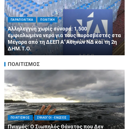
ΠΑΡΑΠΟΛΙΤΙΚΑ
ΠΟΛΙΤΙΚΗ
Αλληλεγγύη χωρίς σύνορα: 1.500
εμφιαλωμένα νερά για τους πυροσβέστες στα
Μέγαρα από τη ΔΕΕΠ Α’ Αθηνών ΝΔ και τη 2η
ΔΗΜ.Τ.Ο.
Π
ΠΟΛΙΤΙΣΜΟΣ
ΠΟΛΙΤΙΣΜΟΣ
ΣΥΛΛΟΓΟΙ - ΕΝΩΣΕΙΣ
Πνιγμός: Ο Σιωπηλός Θάνατος που Δεν