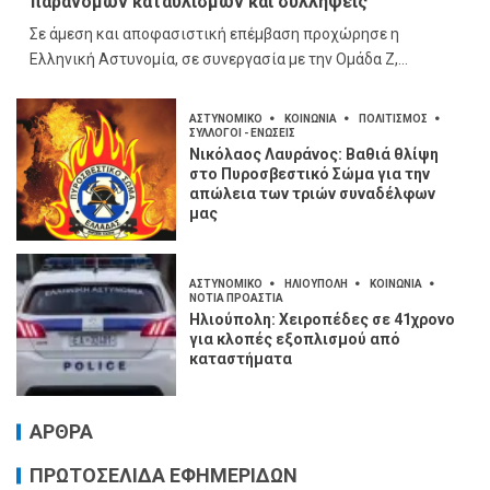
παράνομων καταυλισμών και συλλήψεις
Σε άμεση και αποφασιστική επέμβαση προχώρησε η
Ελληνική Αστυνομία, σε συνεργασία με την Ομάδα Ζ,...
ΑΣΤΥΝΟΜΙΚΟ
ΚΟΙΝΩΝΙΑ
ΠΟΛΙΤΙΣΜΟΣ
ΣΥΛΛΟΓΟΙ - ΕΝΩΣΕΙΣ
Νικόλαος Λαυράνος: Βαθιά θλίψη
στο Πυροσβεστικό Σώμα για την
απώλεια των τριών συναδέλφων
μας
ΑΣΤΥΝΟΜΙΚΟ
ΗΛΙΟΥΠΟΛΗ
ΚΟΙΝΩΝΙΑ
ΝΟΤΙΑ ΠΡΟΑΣΤΙΑ
Ηλιούπολη: Χειροπέδες σε 41χρονο
για κλοπές εξοπλισμού από
καταστήματα
ΑΡΘΡΑ
ΠΡΩΤΟΣΕΛΙΔΑ ΕΦΗΜΕΡΙΔΩΝ