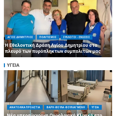
ΠΕΡΙΦΕΡΕΙΕΣ
ΠΟΛΙΤΙΣΜΟΣ
ΣΥΛΛΟΓΟΙ - ΕΝΩΣΕΙΣ
Η Αντιπεριφερειάρχης Εθελοντισμού Ευγενία
Μπαρμπαγιάννη στα πυρόπληκτα βουνά της
Αττικής: «Μεγάλη η ζημιά, τεράστια η
μεγαλοψυχία των Ελλήνων»
ΥΓΕΙΑ
ΠΟΛΙΤΙΚΗ
ΤΡΟΠΟΣ ΖΩΗΣ
ΥΓΕΙΑ
«Ημέρα Καρδιάς»: Μια πρωτοποριακή δράση