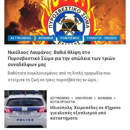
ΑΣΤΥΝΟΜΙΚΟ
ΚΟΙΝΩΝΙΑ
ΠΟΛΙΤΙΣΜΟΣ
ΣΥΛΛΟΓΟΙ - ΕΝΩΣΕΙΣ
Νικόλαος Λαυράνος: Βαθιά θλίψη στο
Πυροσβεστικό Σώμα για την απώλεια των τριών
συναδέλφων μας
Βαθύτατα συγκλονισμένος από τη διπλή τραγωδία που
στοίχισε τη ζωή σε τρεις πυροσβέστες εν ώρα...
ΑΣΤΥΝΟΜΙΚΟ
ΗΛΙΟΥΠΟΛΗ
ΚΟΙΝΩΝΙΑ
ΝΟΤΙΑ ΠΡΟΑΣΤΙΑ
Ηλιούπολη: Χειροπέδες σε 41χρονο
για κλοπές εξοπλισμού από
καταστήματα