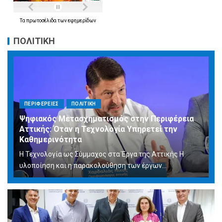
Τα
πρωτοσέλιδα
των
εφημερίδων
ΠΟΛΙΤΙΚΗ
ΠΕΡΙΦΕΡΕΙΕΣ
ΠΟΛΙΤΙΚΗ
Ψηφιακός Μετασχηματισμός στην Περιφέρεια
Αττικής: Όταν η Τεχνολογία Υπηρετεί την
Καθημερινότητα
Η Τεχνολογία ως Σύμμαχος στα Έργα της Αττικής Η
υλοποίηση και η παρακολούθηση των έργων...