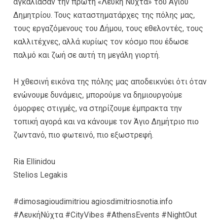
αγκάλιασαν την πρώτη «Λευκή Νύχτα» του Αγίου
Δημητρίου. Τους καταστηματάρχες της πόλης μας,
τους εργαζόμενους του Δήμου, τους εθελοντές, τους
καλλιτέχνες, αλλά κυρίως τον κόσμο που έδωσε
παλμό και ζωή σε αυτή τη μεγάλη γιορτή.
Η χθεσινή εικόνα της πόλης μας αποδεικνύει ότι όταν
ενώνουμε δυνάμεις, μπορούμε να δημιουργούμε
όμορφες στιγμές, να στηρίζουμε έμπρακτα την
τοπική αγορά και να κάνουμε τον Άγιο Δημήτριο πιο
ζωντανό, πιο φωτεινό, πιο εξωστρεφή.
Ria Ellinidou
Stelios Legakis
#dimosagioudimitriou agiosdimitriosnotia.info
#ΛευκήΝύχτα #CityVibes #AthensEvents #NightOut