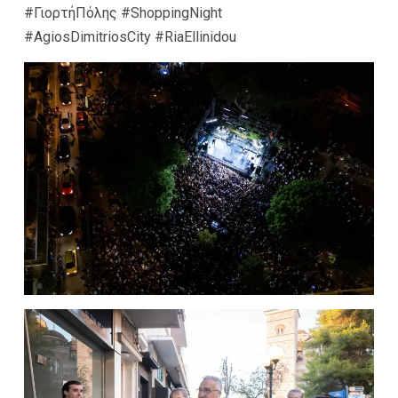
#ΓιορτήΠόλης #ShoppingNight
#AgiosDimitriosCity #RiaEllinidou