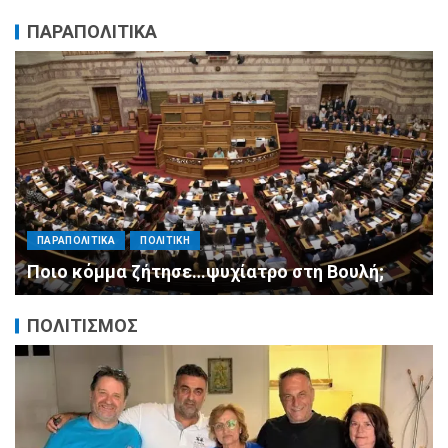
ΠΑΡΑΠΟΛΙΤΙΚΑ
ΠΑΡΑΠΟΛΙΤΙΚΑ
ΠΟΛΙΤΙΚΗ
Μητσοτάκης σε υπουργούς: Ξεχάστε τον
ανασχηματισμό, πιάστε δουλειά με 4
αυστηρές εντολές
ΠΟΛΙΤΙΣΜΟΣ