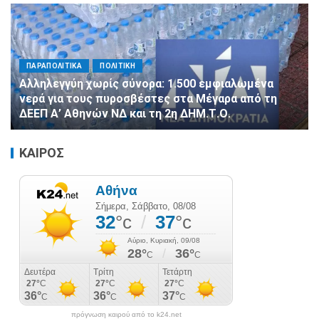
ΠΑΡΑΠΟΛΙΤΙΚΑ
ΠΟΛΙΤΙΚΗ
Αλληλεγγύη χωρίς σύνορα: 1.500 εμφιαλωμένα
νερά για τους πυροσβέστες στα Μέγαρα από τη
ΔΕΕΠ Α’ Αθηνών ΝΔ και τη 2η ΔΗΜ.Τ.Ο.
ΚΑΙΡΟΣ
πρόγνωση καιρού από το k24.net