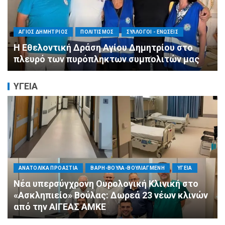
ΠΕΡΙΦΕΡΕΙΕΣ
ΠΟΛΙΤΙΣΜΟΣ
ΣΥΛΛΟΓΟΙ - ΕΝΩΣΕΙΣ
Η Αντιπεριφερειάρχης Εθελοντισμού Ευγενία
Μπαρμπαγιάννη στα πυρόπληκτα βουνά της
Αττικής: «Μεγάλη η ζημιά, τεράστια η
μεγαλοψυχία των Ελλήνων»
ΥΓΕΙΑ
ΠΟΛΙΤΙΚΗ
ΤΡΟΠΟΣ ΖΩΗΣ
ΥΓΕΙΑ
«Ημέρα Καρδιάς»: Μια πρωτοποριακή δράση
πρόληψης από τη ΔΗΜ.ΤΟ. Νέας
Φιλαδέλφειας – Νέας Χαλκηδόνας