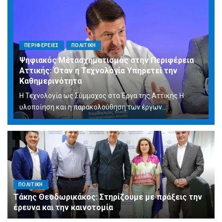
ΠΕΡΙΦΕΡΕΙΕΣ
ΠΟΛΙΤΙΚΗ
Ψηφιακός Μετασχηματισμός στην Περιφέρεια
Αττικής: Όταν η Τεχνολογία Υπηρετεί την
Καθημερινότητα
Η Τεχνολογία ως Σύμμαχος στα Έργα της Αττικής Η
υλοποίηση και η παρακολούθηση των έργων...
ΠΟΛΙΤΙΚΗ
Τάκης Θεοδωρικάκος: Στηρίζουμε με πράξεις την
έρευνα και την καινοτομία