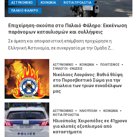
ΑΣΤΥΝΟΜΙΚΟ
ΚΟΙΝΩΝΙΑ
ΝΟΤΙΑ ΠΡΟΑΣΤΙΑ
ΠΑΛΑΙΟ ΦΑΛΗΡΟ
Επιχείρηση-σκούπα στο Παλαιό Φάληρο: Εκκένωση
παράνομων καταυλισμών και συλλήψεις
Σε άμεση και αποφασιστική επέμβαση προχώρησε η
Ελληνική Αστυνομία, σε συνεργασία με την Ομάδα Ζ,...
ΑΣΤΥΝΟΜΙΚΟ
ΚΟΙΝΩΝΙΑ
ΠΟΛΙΤΙΣΜΟΣ
ΣΥΛΛΟΓΟΙ - ΕΝΩΣΕΙΣ
Νικόλαος Λαυράνος: Βαθιά θλίψη
στο Πυροσβεστικό Σώμα για την
απώλεια των τριών συναδέλφων
μας
ΑΣΤΥΝΟΜΙΚΟ
ΗΛΙΟΥΠΟΛΗ
ΚΟΙΝΩΝΙΑ
ΝΟΤΙΑ ΠΡΟΑΣΤΙΑ
Ηλιούπολη: Χειροπέδες σε 41χρονο
για κλοπές εξοπλισμού από
καταστήματα