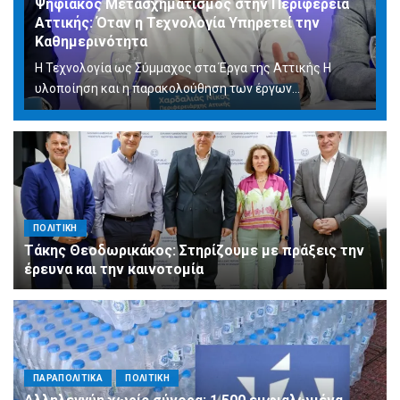
Ψηφιακός Μετασχηματισμός στην Περιφέρεια
Αττικής: Όταν η Τεχνολογία Υπηρετεί την
Καθημερινότητα
Η Τεχνολογία ως Σύμμαχος στα Έργα της Αττικής Η
υλοποίηση και η παρακολούθηση των έργων...
ΠΟΛΙΤΙΚΗ
Τάκης Θεοδωρικάκος: Στηρίζουμε με πράξεις την
έρευνα και την καινοτομία
ΠΑΡΑΠΟΛΙΤΙΚΑ
ΠΟΛΙΤΙΚΗ