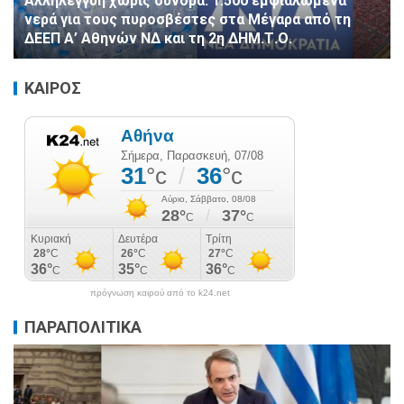
Αλληλεγγύη χωρίς σύνορα: 1.500 εμφιαλωμένα
νερά για τους πυροσβέστες στα Μέγαρα από τη
ΔΕΕΠ Α’ Αθηνών ΝΔ και τη 2η ΔΗΜ.Τ.Ο.
ΚΑΙΡΟΣ
πρόγνωση καιρού από το k24.net
ΠΑΡΑΠΟΛΙΤΙΚΑ