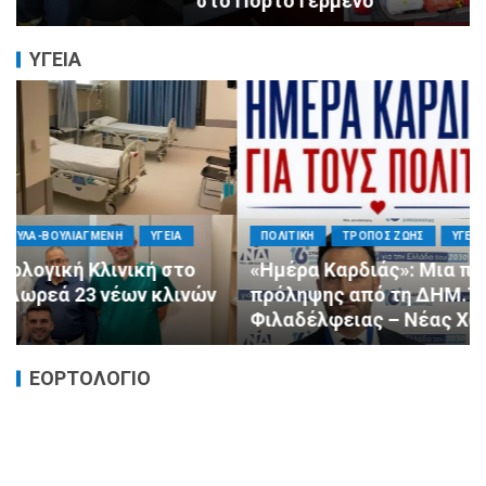
στο Πόρτο Γερμενό
ΥΓΕΙΑ
ΠΟΛΙΤΙΚΗ
ΤΡΟΠΟΣ ΖΩΗΣ
ΥΓΕΙΑ
«Ημέρα Καρδιάς»: Μια πρωτοποριακή δράση
πρόληψης από τη ΔΗΜ.ΤΟ. Νέας
Φιλαδέλφειας – Νέας Χαλκηδόνας
ΕΟΡΤΟΛΟΓΙΟ