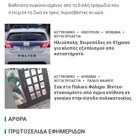
Βαθύτατα συγκλονισμένος από τη διπλή τραγωδία που
στοίχισε τη ζωή σε τρεις πυροσβέστες εν ώρα...
ΑΣΤΥΝΟΜΙΚΟ
ΗΛΙΟΥΠΟΛΗ
ΚΟΙΝΩΝΙΑ
ΝΟΤΙΑ ΠΡΟΑΣΤΙΑ
Ηλιούπολη: Χειροπέδες σε 41χρονο
για κλοπές εξοπλισμού από
καταστήματα
ΑΣΤΥΝΟΜΙΚΟ
ΚΟΙΝΩΝΙΑ
ΝΟΤΙΑ ΠΡΟΑΣΤΙΑ
ΠΑΛΑΙΟ ΦΑΛΗΡΟ
Σοκ στο Παλαιό Φάληρο: Βίντεο-
ντοκουμέντο από άγρια επίθεση σε
γυναίκα στην είσοδο πολυκατοικίας
ΑΡΘΡΑ
ΠΡΩΤΟΣΕΛΙΔΑ ΕΦΗΜΕΡΙΔΩΝ