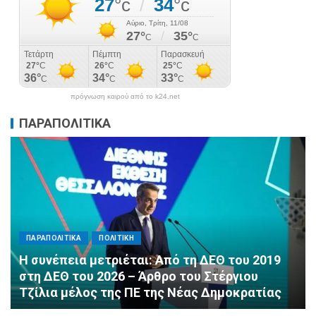
πρόγνωση καιρού από το k24.net
ΠΑΡΑΠΟΛΙΤΙΚΑ
ΠΑΡΑΠΟΛΙΤΙΚΑ
ΠΟΛΙΤΙΚΗ
Αλληλεγγύη χωρίς σύνορα: 1.500
εμφιαλωμένα νερά για τους πυροσβέστες στα
Μέγαρα από τη ΔΕΕΠ Α’ Αθηνών ΝΔ και τη 2η
ΔΗΜ.Τ.Ο.