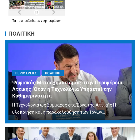
Τα
πρωτοσέλιδα
των
εφημερίδων
ΠΟΛΙΤΙΚΗ
ΠΕΡΙΦΕΡΕΙΕΣ
ΠΟΛΙΤΙΚΗ
Ψηφιακός Μετασχηματισμός στην Περιφέρεια
Αττικής: Όταν η Τεχνολογία Υπηρετεί την
Καθημερινότητα
Η Τεχνολογία ως Σύμμαχος στα Έργα της Αττικής Η
υλοποίηση και η παρακολούθηση των έργων...