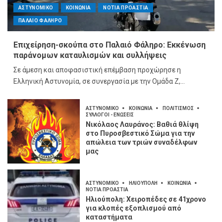
ΑΣΤΥΝΟΜΙΚΟ
ΚΟΙΝΩΝΙΑ
ΝΟΤΙΑ ΠΡΟΑΣΤΙΑ
ΠΑΛΑΙΟ ΦΑΛΗΡΟ
Επιχείρηση-σκούπα στο Παλαιό Φάληρο: Εκκένωση
παράνομων καταυλισμών και συλλήψεις
Σε άμεση και αποφασιστική επέμβαση προχώρησε η
Ελληνική Αστυνομία, σε συνεργασία με την Ομάδα Ζ,...
ΑΣΤΥΝΟΜΙΚΟ
ΚΟΙΝΩΝΙΑ
ΠΟΛΙΤΙΣΜΟΣ
ΣΥΛΛΟΓΟΙ - ΕΝΩΣΕΙΣ
Νικόλαος Λαυράνος: Βαθιά θλίψη
στο Πυροσβεστικό Σώμα για την
απώλεια των τριών συναδέλφων
μας
ΑΣΤΥΝΟΜΙΚΟ
ΗΛΙΟΥΠΟΛΗ
ΚΟΙΝΩΝΙΑ
ΝΟΤΙΑ ΠΡΟΑΣΤΙΑ
Ηλιούπολη: Χειροπέδες σε 41χρονο
για κλοπές εξοπλισμού από
καταστήματα