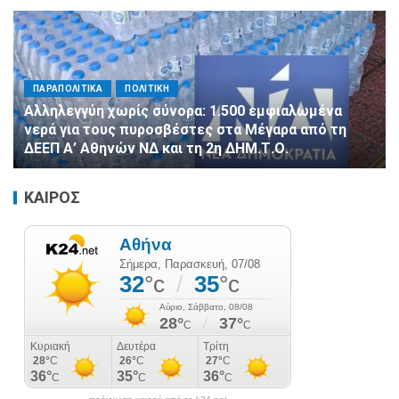
ΠΑΡΑΠΟΛΙΤΙΚΑ
ΠΟΛΙΤΙΚΗ
Αλληλεγγύη χωρίς σύνορα: 1.500 εμφιαλωμένα
νερά για τους πυροσβέστες στα Μέγαρα από τη
ΔΕΕΠ Α’ Αθηνών ΝΔ και τη 2η ΔΗΜ.Τ.Ο.
ΚΑΙΡΟΣ