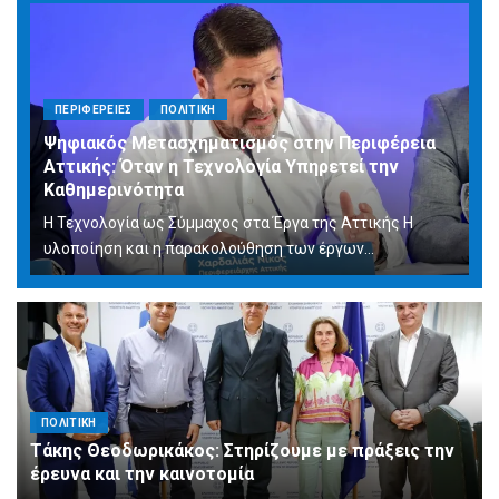
ΠΕΡΙΦΕΡΕΙΕΣ
ΠΟΛΙΤΙΚΗ
Ψηφιακός Μετασχηματισμός στην Περιφέρεια
Αττικής: Όταν η Τεχνολογία Υπηρετεί την
Καθημερινότητα
Η Τεχνολογία ως Σύμμαχος στα Έργα της Αττικής Η
υλοποίηση και η παρακολούθηση των έργων...
ΠΟΛΙΤΙΚΗ
Τάκης Θεοδωρικάκος: Στηρίζουμε με πράξεις την
έρευνα και την καινοτομία