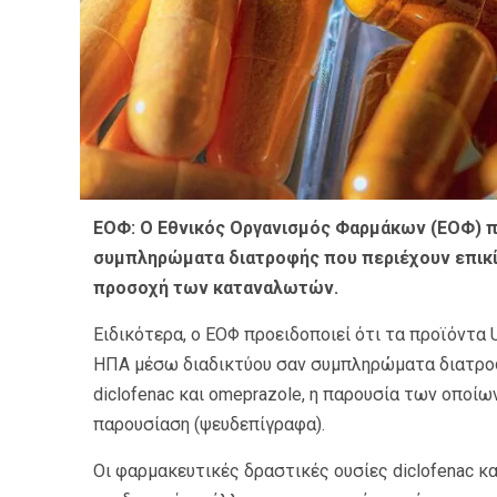
ΕΟΦ: Ο Εθνικός Οργανισμός Φαρμάκων (ΕΟΦ) π
συμπληρώματα διατροφής που περιέχουν επικί
προσοχή των καταναλωτών.
Ειδικότερα, ο ΕΟΦ προειδοποιεί ότι τα προϊόντ
ΗΠΑ μέσω διαδικτύου σαν συμπληρώματα διατροφ
diclofenac και omeprazole, η παρουσία των οποί
παρουσίαση (ψευδεπίγραφα).
Οι φαρμακευτικές δραστικές ουσίες diclofenac κα