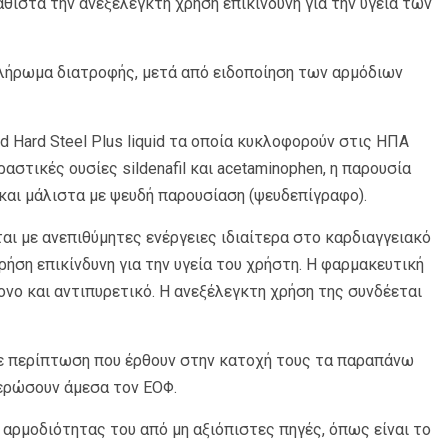
ιστά την ανεξέλεγκτη χρήση επικίνδυνη για την υγεία των
πλήρωμα διατροφής, μετά από ειδοποίηση των αρμόδιων
d Hard Steel Plus liquid τα οποία κυκλοφορούν στις ΗΠΑ
αστικές ουσίες sildenafil και acetaminophen, η παρουσία
και μάλιστα με ψευδή παρουσίαση (ψευδεπίγραφο).
ται με ανεπιθύμητες ενέργειες ιδιαίτερα στο καρδιαγγειακό
ήση επικίνδυνη για την υγεία του χρήστη. Η φαρμακευτική
ονο και αντιπυρετικό. Η ανεξέλεγκτη χρήση της συνδέεται
ε περίπτωση που έρθουν στην κατοχή τους τα παραπάνω
μερώσουν άμεσα τον ΕΟΦ.
 αρμοδιότητας του από μη αξιόπιστες πηγές, όπως είναι το