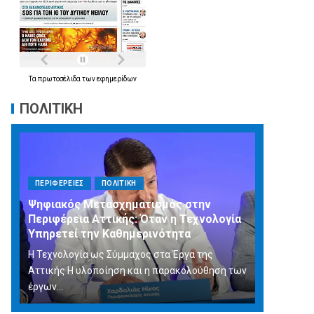
Τα
πρωτοσέλιδα
των
εφημερίδων
ΠΟΛΙΤΙΚΗ
ΠΕΡΙΦΕΡΕΙΕΣ
ΠΟΛΙΤΙΚΗ
Ψηφιακός Μετασχηματισμός στην
Περιφέρεια Αττικής: Όταν η Τεχνολογία
Υπηρετεί την Καθημερινότητα
Η Τεχνολογία ως Σύμμαχος στα Έργα της
Αττικής Η υλοποίηση και η παρακολούθηση των
έργων...