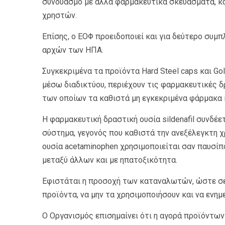
συνδυασμό με άλλα φαρμακευτικά σκευάσματα, καθ
χρηστών.
Επίσης, ο ΕΟΦ προειδοποιεί και για δεύτερο συμ
αρχών των ΗΠΑ.
Συγκεκριμένα τα προϊόντα Hard Steel caps και Gol
μέσω διαδικτύου, περιέχουν τις φαρμακευτικές δρ
των οποίων τα καθιστά μη εγκεκριμένα φάρμακα 
Η φαρμακευτική δραστική ουσία sildenafil συνδέε
σύστημα, γεγονός που καθιστά την ανεξέλεγκτη χρ
ουσία acetaminophen χρησιμοποιείται σαν παυσίπ
μεταξύ άλλων και με ηπατοξικότητα.
Εφιστάται η προσοχή των καταναλωτών, ώστε σ
προϊόντα, να μην τα χρησιμοποιήσουν και να ενη
Ο Οργανισμός επισημαίνει ότι η αγορά προϊόντων