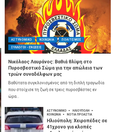
ΑΣΤΥΝΟΜΙΚΟ
ΚΟΙΝΩΝΙΑ
ΠΟΛΙΤΙΣΜΟΣ
ΣΥΛΛΟΓΟΙ - ΕΝΩΣΕΙΣ
Νικόλαος Λαυράνος: Βαθιά θλίψη στο
Πυροσβεστικό Σώμα για την απώλεια των
τριών συναδέλφων μας
Βαθύτατα συγκλονισμένος από τη διπλή τραγωδία
που στοίχισε τη ζωή σε τρεις πυροσβέστες εν
ώρα...
ΑΣΤΥΝΟΜΙΚΟ
ΗΛΙΟΥΠΟΛΗ
ΚΟΙΝΩΝΙΑ
ΝΟΤΙΑ ΠΡΟΑΣΤΙΑ
Ηλιούπολη: Χειροπέδες σε
41χρονο για κλοπές