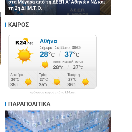
στα Μέγαρα από τη ΔΕΕΠ Α’ Αθηνών ΝΔ και
τη 2η ΔΗΜ.Τ.Ο.
ΚΑΙΡΟΣ
πρόγνωση καιρού από το k24.net
ΠΑΡΑΠΟΛΙΤΙΚΑ