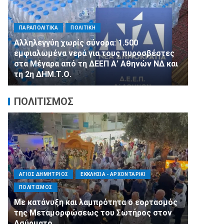
ΠΑΡΑΠΟΛΙΤΙΚΑ
ΠΟΛΙΤΙΚΗ
Αλληλεγγύη χωρίς σύνορα: 1.500
9
εμφιαλωμένα νερά για τους πυροσβέστες
ΠΑΡΑΠΟΛ
στα Μέγαρα από τη ΔΕΕΠ Α’ Αθηνών ΝΔ και
τη 2η ΔΗΜ.Τ.Ο.
Ποιο κ
ΠΟΛΙΤΙΣΜΟΣ
ΑΓΙΟΣ ΔΗΜΗΤΡΙΟΣ
ΕΚΚΛΗΣΙΑ - ΑΡΧΟΝΤΑΡΙΚΙ
ΑΓΙΟΣ Δ
ΠΟΛΙΤΙΣΜΟΣ
ΣΥΛΛΟΓΟΙ
Με κατάνυξη και λαμπρότητα ο εορτασμός
Η Εθελο
της Μεταμορφώσεως του Σωτήρος στον
πλευρό
Ασύρματο
μας