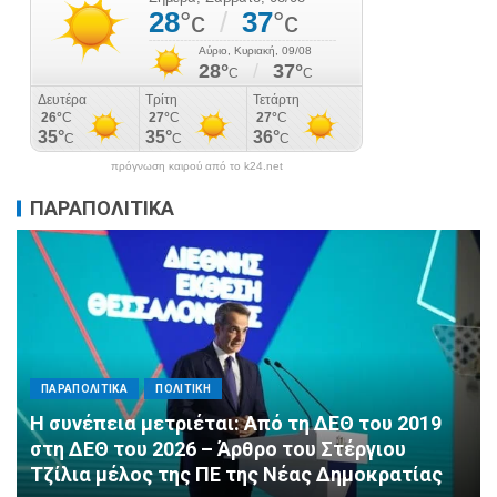
πρόγνωση καιρού από το k24.net
ΠΑΡΑΠΟΛΙΤΙΚΑ
ΠΑΡΑΠΟΛΙΤΙΚΑ
ΠΟΛΙΤΙΚΗ
Αλληλεγγύη χωρίς σύνορα: 1.500
εμφιαλωμένα νερά για τους πυροσβέστες στα
Μέγαρα από τη ΔΕΕΠ Α’ Αθηνών ΝΔ και τη 2η
ΔΗΜ.Τ.Ο.