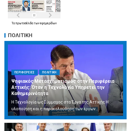
Τα
πρωτοσέλιδα
των
εφημερίδων
ΠΟΛΙΤΙΚΗ
ΠΕΡΙΦΕΡΕΙΕΣ
ΠΟΛΙΤΙΚΗ
Ψηφιακός Μετασχηματισμός στην Περιφέρεια
Αττικής: Όταν η Τεχνολογία Υπηρετεί την
Καθημερινότητα
Η Τεχνολογία ως Σύμμαχος στα Έργα της Αττικής Η
υλοποίηση και η παρακολούθηση των έργων...