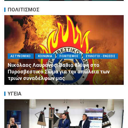
ΠΟΛΙΤΙΣΜΟΣ
ΑΓΙΟΣ ΔΗΜΗΤΡΙΟΣ
ΕΚΚΛΗΣΙΑ - ΑΡΧΟΝΤΑΡΙΚΙ
ΠΟΛΙΤΙΣΜΟΣ
Με κατάνυξη και λαμπρότητα ο εορτασμός
της Μεταμορφώσεως του Σωτήρος στον
Ασύρματο
ΥΓΕΙΑ