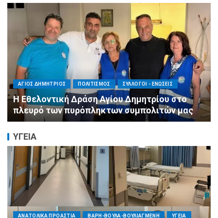
ΠΕΡΙΦΕΡΕΙΕΣ
ΠΟΛΙΤΙΣΜΟΣ
ΣΥΛΛΟΓΟΙ - ΕΝΩΣΕΙΣ
Η Αντιπεριφερειάρχης Εθελοντισμού Ευγενία
Μπαρμπαγιάννη στα πυρόπληκτα βουνά της
Αττικής: «Μεγάλη η ζημιά, τεράστια η
μεγαλοψυχία των Ελλήνων»
ΥΓΕΙΑ
ΠΟΛΙΤΙΚΗ
ΤΡΟΠΟΣ ΖΩΗΣ
ΥΓΕΙΑ