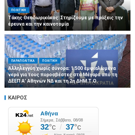
ΠΟΛΙΤΙΚΗ
Τάκης Θεοδωρικάκος: Στηρίζουμε με πράξεις την
έρευνα και την καινοτομία
ΠΑΡΑΠΟΛΙΤΙΚΑ
ΠΟΛΙΤΙΚΗ
Αλληλεγγύη χωρίς σύνορα: 1.500 εμφιαλωμένα
νερά για τους πυροσβέστες στα Μέγαρα από τη
ΔΕΕΠ Α’ Αθηνών ΝΔ και τη 2η ΔΗΜ.Τ.Ο.
ΚΑΙΡΟΣ