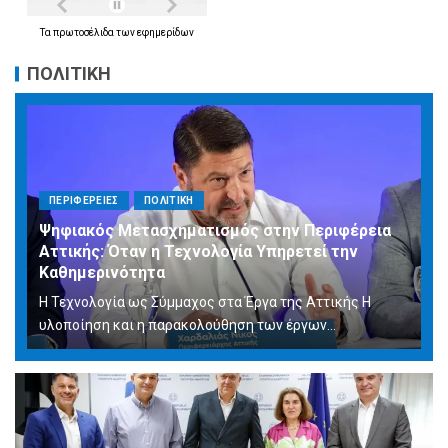
Τα
πρωτοσέλιδα
των
εφημερίδων
ΠΟΛΙΤΙΚΗ
ΠΕΡΙΦΕΡΕΙΕΣ
ΠΟΛΙΤΙΚΗ
Ψηφιακός Μετασχηματισμός στην Περιφέρεια
Αττικής: Όταν η Τεχνολογία Υπηρετεί την
Καθημερινότητα
Η Τεχνολογία ως Σύμμαχος στα Έργα της Αττικής Η
υλοποίηση και η παρακολούθηση των έργων...