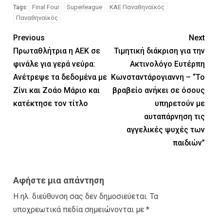
Final Four
Superleague
ΚΑΕ Παναθηναϊκός
Tags:
Παναθηναϊκός
Previous
Next
Πρωταθλήτρια η ΑΕΚ σε
Τιμητική διάκριση για την
φινάλε για γερά νεύρα:
Ακτινολόγο Ευτέρπη
Ανέτρεψε τα δεδομένα με
Κωνσταντάρογιαννη – “Το
Ζίνι και Ζοάο Μάριο και
βραβείο ανήκει σε όσους
κατέκτησε τον τίτλο
υπηρετούν με
αυταπάρνηση τις
αγγελικές ψυχές των
παιδιών”
Αφήστε μια απάντηση
Η ηλ. διεύθυνση σας δεν δημοσιεύεται.
Τα
υποχρεωτικά πεδία σημειώνονται με
*