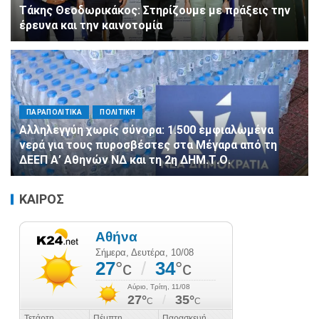
Τάκης Θεοδωρικάκος: Στηρίζουμε με πράξεις την
έρευνα και την καινοτομία
ΠΑΡΑΠΟΛΙΤΙΚΑ
ΠΟΛΙΤΙΚΗ
Αλληλεγγύη χωρίς σύνορα: 1.500 εμφιαλωμένα
νερά για τους πυροσβέστες στα Μέγαρα από τη
ΔΕΕΠ Α’ Αθηνών ΝΔ και τη 2η ΔΗΜ.Τ.Ο.
ΚΑΙΡΟΣ