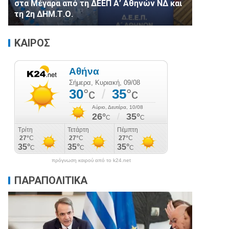
στα Μέγαρα από τη ΔΕΕΠ Α’ Αθηνών ΝΔ και
τη 2η ΔΗΜ.Τ.Ο.
ΚΑΙΡΟΣ
πρόγνωση καιρού από το k24.net
ΠΑΡΑΠΟΛΙΤΙΚΑ