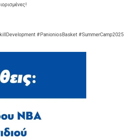
ιορισμένες!
killDevelopment #PanioniosBasket #SummerCamp2025