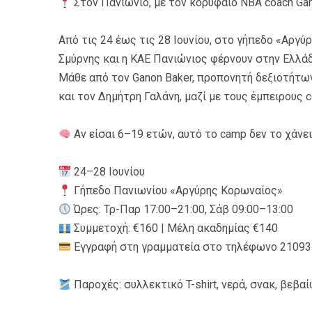
Στον Πανιώνιο, με τον κορυφαίο NBA coach Gan
Από τις 24 έως τις 28 Ιουνίου, στο γήπεδο «Αργύ
Σμύρνης και η ΚΑΕ Πανιώνιος φέρνουν στην Ελλά
Μάθε από τον Ganon Baker, προπονητή δεξιοτήτων 
και τον Δημήτρη Γαλάνη, μαζί με τους έμπειρους 
Αν είσαι 6–19 ετών, αυτό το camp δεν το χάνει
24–28 Ιουνίου
Γήπεδο Πανιωνίου «Αργύρης Κορωναίος»
Ώρες: Τρ-Παρ 17:00–21:00, Σάβ 09:00–13:00
Συμμετοχή: €160 | Μέλη ακαδημίας €140
Εγγραφή στη γραμματεία στο τηλέφωνο 210935
Παροχές: συλλεκτικό T-shirt, νερά, σνακ, βεβ