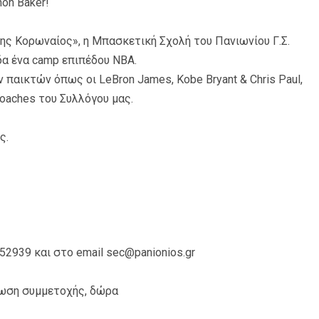
on Baker!
ρης Κορωναίος», η Μπασκετική Σχολή του Πανιωνίου Γ.Σ.
δα ένα camp επιπέδου NBA.
παικτών όπως οι LeBron James, Kobe Bryant & Chris Paul,
coaches του Συλλόγου μας.
ς.
2939 και στο email sec@panionios.gr
αίωση συμμετοχής, δώρα