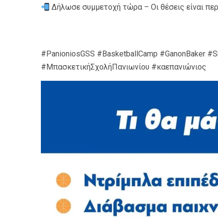
Δήλωσε συμμετοχή τώρα – Οι θέσεις είναι περ
#PanioniosGSS #BasketballCamp #GanonBaker #S
#ΜπασκετικήΣχολήΠανιωνίου #καεπανιώνιος