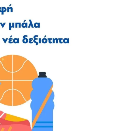
ΠΑΡΑΠΟΛΙΤΙΚΑ
ΠΟΛΙΤΙΚΗ
Μητσοτάκης σε υπουργούς: Ξεχάστε τον
ανασχηματισμό, πιάστε δουλειά με 4
τη Βουλή;
αυστηρές εντολές
ΑΓΙΟΣ ΔΗΜΗΤΡΙΟΣ
ΕΚΚΛΗΣΙΑ - ΑΡΧΟΝΤΑΡΙΚΙ
ΠΟΛΙΤΙΣΜΟΣ
έο
της Δ’
Με κατάνυξη και λαμπρότητα ο εορτασμός
 στο
της Μεταμορφώσεως του Σωτήρος στον
Ασύρματο