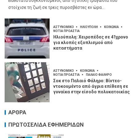
Βαθύτατα συγκλονισμένος από τη διπλή τραγωδία που
στοίχισε τη ζωή σε τρεις πυροσβέστες εν ώρα...
ΑΣΤΥΝΟΜΙΚΟ
ΗΛΙΟΥΠΟΛΗ
ΚΟΙΝΩΝΙΑ
ΝΟΤΙΑ ΠΡΟΑΣΤΙΑ
Ηλιούπολη: Χειροπέδες σε 41χρονο
για κλοπές εξοπλισμού από
καταστήματα
ΑΣΤΥΝΟΜΙΚΟ
ΚΟΙΝΩΝΙΑ
ΝΟΤΙΑ ΠΡΟΑΣΤΙΑ
ΠΑΛΑΙΟ ΦΑΛΗΡΟ
Σοκ στο Παλαιό Φάληρο: Βίντεο-
ντοκουμέντο από άγρια επίθεση σε
γυναίκα στην είσοδο πολυκατοικίας
ΑΡΘΡΑ
ΠΡΩΤΟΣΕΛΙΔΑ ΕΦΗΜΕΡΙΔΩΝ