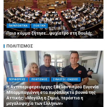
ΠΑΡΑΠΟΛΙΤΙΚΑ
ΠΟΛΙΤΙΚΗ
Μητσοτάκης σε υπουργούς: Ξεχάστε τον
ανασχηματισμό, πιάστε δουλειά με 4
αυστηρές εντολές
ΠΟΛΙΤΙΣΜΟΣ
ΠΟΛΙΤΙΣΜΟΣ
ΣΥΛΛΟΓΟΙ - ΕΝΩΣΕΙΣ
Άμεση κινητοποίηση της Ειδικής Ομάδας
Αλληλεγγύης (Ε.Ο.Α.) για τους πυροσβέστες
στο Πόρτο Γερμενό