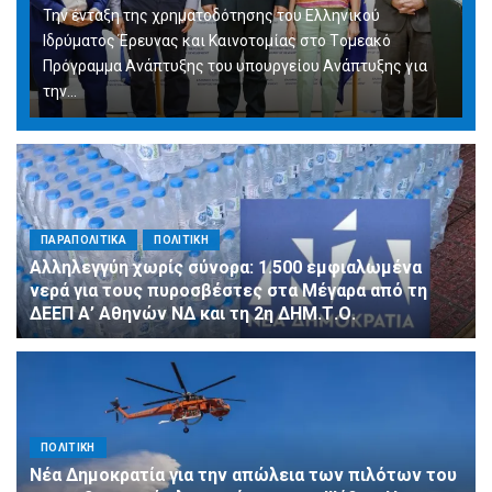
Την ένταξη της χρηματοδότησης του Ελληνικού
Ιδρύματος Έρευνας και Καινοτομίας στο Tομεακό
Πρόγραμμα Ανάπτυξης του υπουργείου Ανάπτυξης για
την…
ΠΑΡΑΠΟΛΙΤΙΚΑ
ΠΟΛΙΤΙΚΗ
Αλληλεγγύη χωρίς σύνορα: 1.500 εμφιαλωμένα
νερά για τους πυροσβέστες στα Μέγαρα από τη
ΔΕΕΠ Α’ Αθηνών ΝΔ και τη 2η ΔΗΜ.Τ.Ο.
ΠΟΛΙΤΙΚΗ
Νέα Δημοκρατία για την απώλεια των πιλότων του