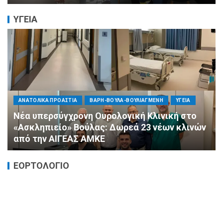
ΥΓΕΙΑ
ΠΟΛΙΤΙΚΗ
ΤΡΟΠΟΣ ΖΩΗΣ
ΥΓΕΙΑ
«Ημέρα Καρδιάς»: Μια πρωτοποριακή δράση
πρόληψης από τη ΔΗΜ.ΤΟ. Νέας
Φιλαδέλφειας – Νέας Χαλκηδόνας
ΕΟΡΤΟΛΟΓΙΟ