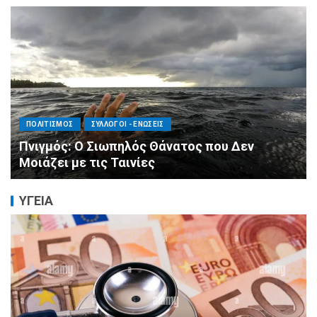
ΠΟΛΙΤΙΣΜΟΣ
ΣΥΛΛΟΓΟΙ - ΕΝΩΣΕΙΣ
Η Πράξη Αγάπης εξόπλισε το νέο
Παιδοενδοκρινολογικό Ιατρείο της Δ’
Παιδιατρικής Κλινικής του ΑΠΘ στο
Νοσοκομείο Παπαγεωργίου
ΥΓΕΙΑ
ΑΝΑΤΟΛΙΚΑ ΠΡΟΑΣΤΙΑ
ΒΑΡΗ-ΒΟΥΛΑ-ΒΟΥΛΙΑΓΜΕΝΗ
ΥΓΕΙΑ