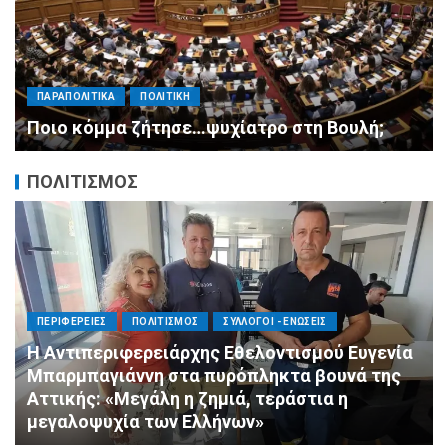
ΠΑΡΑΠΟΛΙΤΙΚΑ
ΠΟΛΙΤΙΚΗ
Μητσοτάκης σε υπουργούς: Ξεχάστε τον
ανασχηματισμό, πιάστε δουλειά με 4
αυστηρές εντολές
ΠΟΛΙΤΙΣΜΟΣ
ΠΟΛΙΤΙΣΜΟΣ
ΣΥΛΛΟΓΟΙ - ΕΝΩΣΕΙΣ
Άμεση κινητοποίηση της Ειδικής Ομάδας
Αλληλεγγύης (Ε.Ο.Α.) για τους πυροσβέστες
στο Πόρτο Γερμενό