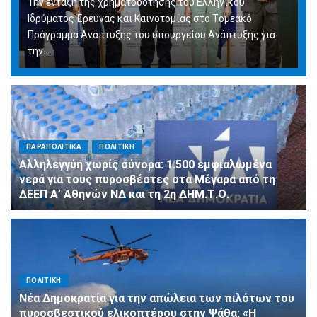
Την ένταξη της χρηματοδότησης του Ελληνικού
Ιδρύματος Έρευνας και Καινοτομίας στο Tομεακό
Πρόγραμμα Ανάπτυξης του υπουργείου Ανάπτυξης για
την…
ΠΑΡΑΠΟΛΙΤΙΚΑ
ΠΟΛΙΤΙΚΗ
Αλληλεγγύη χωρίς σύνορα: 1.500 εμφιαλωμένα
νερά για τους πυροσβέστες στα Μέγαρα από τη
ΔΕΕΠ Α’ Αθηνών ΝΔ και τη 2η ΔΗΜ.Τ.Ο.
ΠΟΛΙΤΙΚΗ
Νέα Δημοκρατία για την απώλεια των πιλότων του
πυροσβεστικού ελικοπτέρου στην Ψάθα: «Η