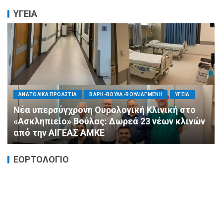
ΥΓΕΙΑ
ΠΟΛΙΤΙΚΗ
ΤΡΟΠΟΣ ΖΩΗΣ
ΥΓΕΙΑ
«Ημέρα Καρδιάς»: Μια πρωτοποριακή δράση
πρόληψης από τη ΔΗΜ.ΤΟ. Νέας
Φιλαδέλφειας – Νέας Χαλκηδόνας
ΕΟΡΤΟΛΟΓΙΟ