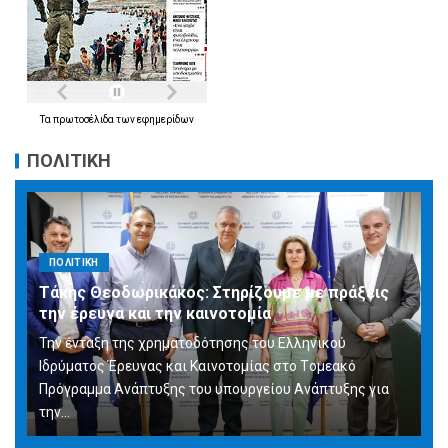
Τα
πρωτοσέλιδα
των
εφημερίδων
ΠΟΛΙΤΙΚΗ
ΠΟΛΙΤΙΚΗ
Τάκης Θεοδωρικάκος: Στηρίζουμε με πράξεις
την έρευνα και την καινοτομία
Την ένταξη της χρηματοδότησης του Ελληνικού
Ιδρύματος Έρευνας και Καινοτομίας στο Tομεακό
Πρόγραμμα Ανάπτυξης του υπουργείου Ανάπτυξης για
την…