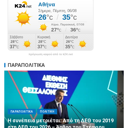
πρόγνωση καιρού από το k24.net
ΠΑΡΑΠΟΛΙΤΙΚΑ
ΠΑΡΑΠΟΛΙΤΙΚΑ
ΠΟΛΙΤΙΚΗ
Αλληλεγγύη χωρίς σύνορα: 1.500
εμφιαλωμένα νερά για τους πυροσβέστες στα
Μέγαρα από τη ΔΕΕΠ Α’ Αθηνών ΝΔ και τη 2η