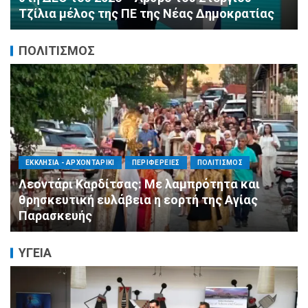
ΔΗΜ.Τ.Ο.
ΠΟΛΙΤΙΣΜΟΣ
ΑΓΙΟΣ ΔΗΜΗΤΡΙΟΣ
ΠΟΛΙΤΙΣΜΟΣ
ΣΥΛΛΟΓΟΙ - ΕΝΩΣΕΙΣ
Η Εθελοντική Δράση Αγίου Δημητρίου στο
πλευρό των πυρόπληκτων συμπολιτών μας
ΥΓΕΙΑ