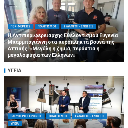
ΠΟΛΙΤΙΣΜΟΣ
ΣΥΛΛΟΓΟΙ - ΕΝΩΣΕΙΣ
Πνιγμός: Ο Σιωπηλός Θάνατος που Δεν
Μοιάζει με τις Ταινίες
ΥΓΕΙΑ
ΕΛΕΥΘΕΡΟΣ ΧΡΟΝΟΣ
ΟΙΚΟΝΟΜΙΑ
ΥΓΕΙΑ