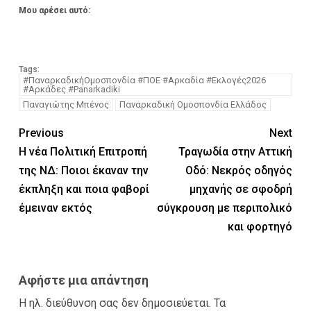
Μου αρέσει αυτό:
Tags:
#ΠαναρκαδικήΟμοσπονδία #ΠOE #Αρκαδία #Εκλογές2026
#Αρκάδες #Panarkadiki
Παναγιώτης Μπένος
Παναρκαδική Ομοσπονδία Ελλάδος
Previous
Next
Η νέα Πολιτική Επιτροπή
Τραγωδία στην Αττική
της ΝΔ: Ποιοι έκαναν την
Οδό: Νεκρός οδηγός
έκπληξη και ποια φαβορί
μηχανής σε σφοδρή
έμειναν εκτός
σύγκρουση με περιπολικό
και φορτηγό
Αφήστε μια απάντηση
Η ηλ. διεύθυνση σας δεν δημοσιεύεται.
Τα