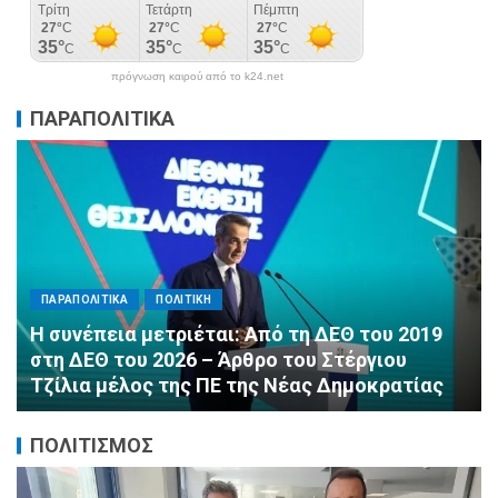
πρόγνωση καιρού από το k24.net
ΠΑΡΑΠΟΛΙΤΙΚΑ
ΠΑΡΑΠΟΛΙΤΙΚΑ
ΠΟΛΙΤΙΚΗ
Αλληλεγγύη χωρίς σύνορα: 1.500
εμφιαλωμένα νερά για τους πυροσβέστες στα
Μέγαρα από τη ΔΕΕΠ Α’ Αθηνών ΝΔ και τη 2η
ΔΗΜ.Τ.Ο.
ΠΟΛΙΤΙΣΜΟΣ