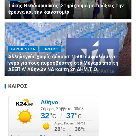
Τάκης Θεοδωρικάκος: Στηρίζουμε με πράξεις την
έρευνα και την καινοτομία
ΠΑΡΑΠΟΛΙΤΙΚΑ
ΠΟΛΙΤΙΚΗ
Αλληλεγγύη χωρίς σύνορα: 1.500 εμφιαλωμένα
νερά για τους πυροσβέστες στα Μέγαρα από τη
ΔΕΕΠ Α’ Αθηνών ΝΔ και τη 2η ΔΗΜ.Τ.Ο.
ΚΑΙΡΟΣ