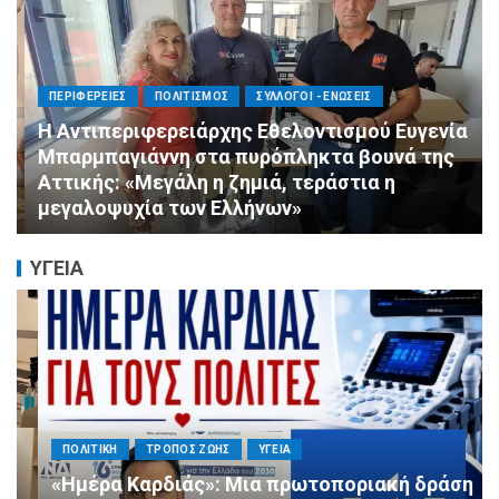
ΠΕΡΙΦΕΡΕΙΕΣ
ΠΟΛΙΤΙΣΜΟΣ
ΣΥΛΛΟΓΟΙ - ΕΝΩΣΕΙΣ
Η Αντιπεριφερειάρχης Εθελοντισμού Ευγενία
Μπαρμπαγιάννη στα πυρόπληκτα βουνά της
Αττικής: «Μεγάλη η ζημιά, τεράστια η
μεγαλοψυχία των Ελλήνων»
ΥΓΕΙΑ
ΠΟΛΙΤΙΚΗ
ΤΡΟΠΟΣ ΖΩΗΣ
ΥΓΕΙΑ
«Ημέρα Καρδιάς»: Μια πρωτοποριακή δράση