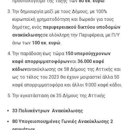
προϋπολογισμό της τάξης των
80 εκ. ευρώ
.
Την δημιουργία μαζί με τους Δήμους, με 100%
ευρωπαϊκή χρηματοδότηση και δωρεάν για τους
δημότες, ενός
περιφερειακού δικτύου υποδομών
ανακύκλωσης
σε ολόκληρη την Περιφέρεια, με Π/Υ
άνω των
100 εκ. ευρώ
.
Την παράδοση έως τώρα
150 υπερσύγχρονων
καφέ απορριμματοφόρων
και
36.000 καφέ
κάδων
ανακύκλωσης σε 58 Δήμους της Αττικής και
ως το τέλος του 2023 θα έχουν μοιραστεί άλλα 50
καφέ απορριμματοφόρα και άλλοι 9.000 καφέ κάδοι.
Την εγκατάσταση σε 35 Δήμους της Αττικής
33 Πολυκέντρων Ανακύκλωσης
80 Υπογειοποιημένες Γωνιές Ανακύκλωσης 2
ρευμάτων