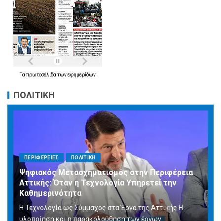
Τα
πρωτοσέλιδα
των
εφημερίδων
ΠΟΛΙΤΙΚΗ
ΠΕΡΙΦΕΡΕΙΕΣ
ΠΟΛΙΤΙΚΗ
Ψηφιακός Μετασχηματισμός στην Περιφέρεια
Αττικής: Όταν η Τεχνολογία Υπηρετεί την
Καθημερινότητα
Η Τεχνολογία ως Σύμμαχος στα Έργα της Αττικής Η
υλοποίηση και η παρακολούθηση των έργων...