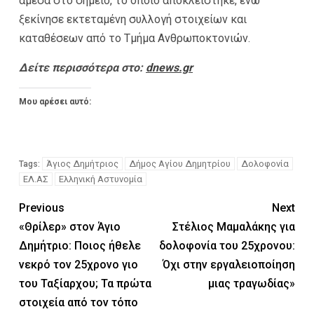
άμεσα στο σημείο, το οποίο αποκλείστηκε, ενώ
ξεκίνησε εκτεταμένη συλλογή στοιχείων και
καταθέσεων από το Τμήμα Ανθρωποκτονιών.
Δείτε περισσότερα στο:
dnews.gr
Μου αρέσει αυτό:
Άγιος Δημήτριος
Δήμος Αγίου Δημητρίου
Δολοφονία
Tags:
ΕΛ.ΑΣ
Ελληνική Αστυνομία
Previous
Next
«Θρίλερ» στον Άγιο
Στέλιος Μαμαλάκης για
Δημήτριο: Ποιος ήθελε
δολοφονία του 25χρονου:
νεκρό τον 25χρονο γιο
Όχι στην εργαλειοποίηση
του Ταξίαρχου; Τα πρώτα
μιας τραγωδίας»
στοιχεία από τον τόπο