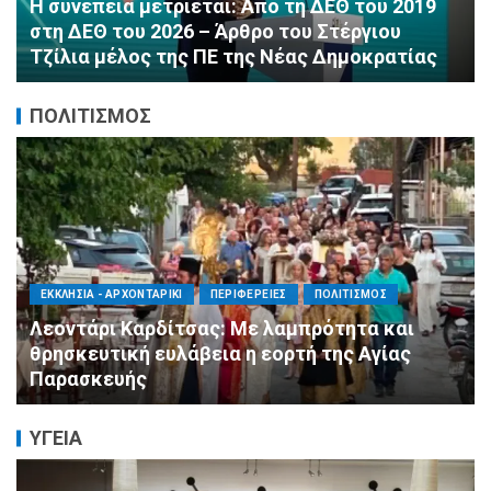
εμφιαλωμένα νερά για τους πυροσβέστες στα
Μέγαρα από τη ΔΕΕΠ Α’ Αθηνών ΝΔ και τη 2η
ΔΗΜ.Τ.Ο.
ΠΟΛΙΤΙΣΜΟΣ
ΑΓΙΟΣ ΔΗΜΗΤΡΙΟΣ
ΠΟΛΙΤΙΣΜΟΣ
ΣΥΛΛΟΓΟΙ - ΕΝΩΣΕΙΣ
Η Εθελοντική Δράση Αγίου Δημητρίου στο
πλευρό των πυρόπληκτων συμπολιτών μας
ΥΓΕΙΑ