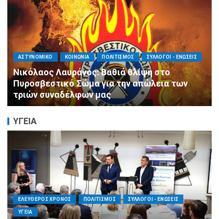
ΑΓΙΟΣ ΔΗΜΗΤΡΙΟΣ
ΕΚΚΛΗΣΙΑ - ΑΡΧΟΝΤΑΡΙΚΙ
ΠΟΛΙΤΙΣΜΟΣ
Με κατάνυξη και λαμπρότητα ο εορτασμός
της Μεταμορφώσεως του Σωτήρος στον
Ασύρματο
ΥΓΕΙΑ
ΕΛΕΥΘΕΡΟΣ ΧΡΟΝΟΣ
ΟΙΚΟΝΟΜΙΑ
ΥΓΕΙΑ