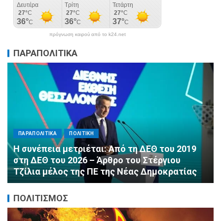
πρόγνωση καιρού από το k24.net
ΠΑΡΑΠΟΛΙΤΙΚΑ
ΠΑΡΑΠΟΛΙΤΙΚΑ
ΠΟΛΙΤΙΚΗ
Αλληλεγγύη χωρίς σύνορα: 1.500
εμφιαλωμένα νερά για τους πυροσβέστες στα
Μέγαρα από τη ΔΕΕΠ Α’ Αθηνών ΝΔ και τη 2η
ΔΗΜ.Τ.Ο.
ΠΟΛΙΤΙΣΜΟΣ