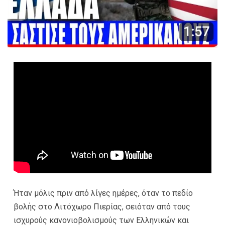
Ήταν μόλις πριν από λίγες ημέρες, όταν το πεδίο
βολής στο Λιτόχωρο Πιερίας, σειόταν από τους
ισχυρούς κανονιοβολισμούς των Ελληνικών και