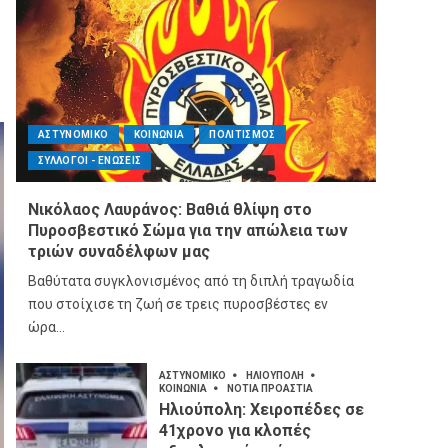
ΑΣΤΥΝΟΜΙΚΟ
ΚΟΙΝΩΝΙΑ
ΠΟΛΙΤΙΣΜΟΣ
ΣΥΛΛΟΓΟΙ - ΕΝΩΣΕΙΣ
Νικόλαος Λαυράνος: Βαθιά θλίψη στο
Πυροσβεστικό Σώμα για την απώλεια των
τριών συναδέλφων μας
Βαθύτατα συγκλονισμένος από τη διπλή τραγωδία
που στοίχισε τη ζωή σε τρεις πυροσβέστες εν
ώρα...
ΑΣΤΥΝΟΜΙΚΟ
ΗΛΙΟΥΠΟΛΗ
ΚΟΙΝΩΝΙΑ
ΝΟΤΙΑ ΠΡΟΑΣΤΙΑ
Ηλιούπολη: Χειροπέδες σε
41χρονο για κλοπές