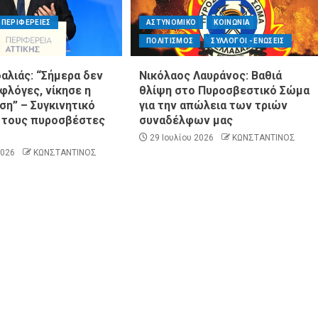
ΠΕΡΙΦΕΡΕΙΕΣ
ΑΣΤΥΝΟΜΙΚΟ
ΚΟΙΝΩΝΙΑ
ΠΟΛΙΤΙΣΜΟΣ
ΣΥΛΛΟΓΟΙ - ΕΝΩΣΕΙΣ
0
αλιάς: “Σήμερα δεν
Νικόλαος Λαυράνος: Βαθιά
ροσβέστες
 φλόγες, νίκησε η
θλίψη στο Πυροσβεστικό Σώμα
ΠΑΡΑΠΟΛΙΤΙΚΑ
ΠΟΛΙΤΙΚΗ
νών ΝΔ και
η” – Συγκινητικό
για την απώλεια των τριών
Ποιο κόμμα ζήτησε…ψυχίατρο στη Βουλή;
α τους πυροσβέστες
συναδέλφων μας
29 Ιουλίου 2026
ΚΩΝΣΤΑΝΤΙΝΟΣ
2026
ΚΩΝΣΤΑΝΤΙΝΟΣ
ΠΕΡΙΦΕΡΕΙΕΣ
ΠΟΛΙΤΙΣΜΟΣ
ΣΥΛΛΟΓΟΙ - ΕΝΩΣΕΙΣ
Η Αντιπεριφερειάρχης Εθελοντισμού
ητρίου στο
Ευγενία Μπαρμπαγιάννη στα πυρόπληκτα
πολιτών
βουνά της Αττικής: «Μεγάλη η ζημιά,