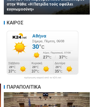
στην Ψάθα: «Η Πατρίδα τούς οφείλει
ευγνωμοσύνη»
ΚΑΙΡΟΣ
πρόγνωση καιρού από το k24.net
ΠΑΡΑΠΟΛΙΤΙΚΑ