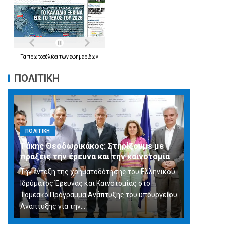
Τα
πρωτοσέλιδα
των
εφημερίδων
ΠΟΛΙΤΙΚΗ
ΠΟΛΙΤΙΚΗ
Τάκης Θεοδωρικάκος: Στηρίζουμε με
πράξεις την έρευνα και την καινοτομία
Την ένταξη της χρηματοδότησης του Ελληνικού
Ιδρύματος Έρευνας και Καινοτομίας στο
Tομεακό Πρόγραμμα Ανάπτυξης του υπουργείου
Ανάπτυξης για την…