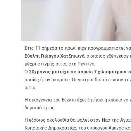
Στις 11 σήμερα το πρωϊ, είχε προγραμματιστεί να
Εύελπι Γιώργου Χατζηιωνά
, ο οποίος εξέπνευσε
μέχρι στιγμής αιτία, στη Ρεντίνα.
Ο
20χρονος μετείχε σε πορεία 7 χιλιομέτρων
κα
οποίες ήταν άκαρπες. Οι γιατροί διαπίστωσαν τον
αίτια.
Η οικογένεια του Εύελπι έχει ζητήσει η κηδεία 
δημοσιότητας.
Η εξόδιος ακολουθία θα ψαλεί στον Ναό της Αγί
Κυπριακής Δημοκρατίας, του υπουργού Άμυνας και