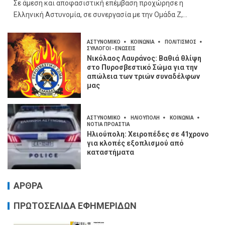
Σε άμεση και αποφασιστική επέμβαση προχώρησε η
Ελληνική Αστυνομία, σε συνεργασία με την Ομάδα Ζ,...
ΑΣΤΥΝΟΜΙΚΟ
ΚΟΙΝΩΝΙΑ
ΠΟΛΙΤΙΣΜΟΣ
ΣΥΛΛΟΓΟΙ - ΕΝΩΣΕΙΣ
Νικόλαος Λαυράνος: Βαθιά θλίψη
στο Πυροσβεστικό Σώμα για την
απώλεια των τριών συναδέλφων
μας
ΑΣΤΥΝΟΜΙΚΟ
ΗΛΙΟΥΠΟΛΗ
ΚΟΙΝΩΝΙΑ
ΝΟΤΙΑ ΠΡΟΑΣΤΙΑ
Ηλιούπολη: Χειροπέδες σε 41χρονο
για κλοπές εξοπλισμού από
καταστήματα
ΑΡΘΡΑ
ΠΡΩΤΟΣΕΛΙΔΑ ΕΦΗΜΕΡΙΔΩΝ