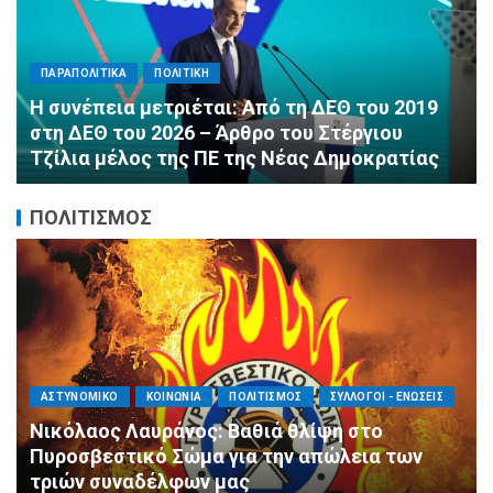
ΠΑΡΑΠΟΛΙΤΙΚΑ
ΠΟΛΙΤΙΚΗ
Αλληλεγγύη χωρίς σύνορα: 1.500
εμφιαλωμένα νερά για τους πυροσβέστες στα
Μέγαρα από τη ΔΕΕΠ Α’ Αθηνών ΝΔ και τη 2η
ΔΗΜ.Τ.Ο.
ΠΟΛΙΤΙΣΜΟΣ
ΑΓΙΟΣ ΔΗΜΗΤΡΙΟΣ
ΕΚΚΛΗΣΙΑ - ΑΡΧΟΝΤΑΡΙΚΙ
ΠΟΛΙΤΙΣΜΟΣ
Με κατάνυξη και λαμπρότητα ο εορτασμός
της Μεταμορφώσεως του Σωτήρος στον
Ασύρματο