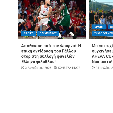
SPORT
Π
SPORT
ΟΛΥΜΠΙΑΚΟΣ
ΣΥΛΛΟΓΟΙ - Ε
Αποθέωση από τον Φουρνιέ: Η
Με επιτυχί
επική αντίδραση του Γάλλου
συγκινήσε
σταρ στη συλλογή φανελών
AHEPA CUP
Έλληνα φιλάθλου!
Ναύπακτο!
3 Αυγούστου 2026
ΚΩΝΣΤΑΝΤΙΝΟΣ
23 Ιουλίου 