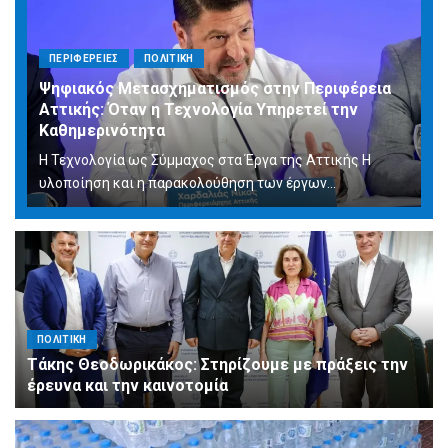
ΠΕΡΙΦΕΡΕΙΕΣ
ΠΟΛΙΤΙΚΗ
Ψηφιακός Μετασχηματισμός στην Περιφέρεια
Αττικής: Όταν η Τεχνολογία Υπηρετεί την
Καθημερινότητα
Η Τεχνολογία ως Σύμμαχος στα Έργα της Αττικής Η
υλοποίηση και η παρακολούθηση των έργων...
ΠΟΛΙΤΙΚΗ
Τάκης Θεοδωρικάκος: Στηρίζουμε με πράξεις την
έρευνα και την καινοτομία