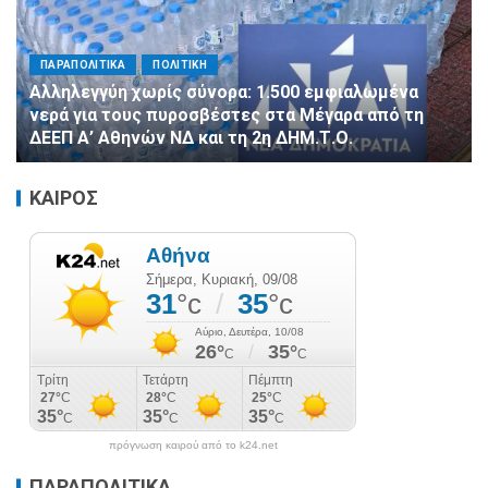
ΠΑΡΑΠΟΛΙΤΙΚΑ
ΠΟΛΙΤΙΚΗ
Αλληλεγγύη χωρίς σύνορα: 1.500 εμφιαλωμένα
νερά για τους πυροσβέστες στα Μέγαρα από τη
ΔΕΕΠ Α’ Αθηνών ΝΔ και τη 2η ΔΗΜ.Τ.Ο.
ΚΑΙΡΟΣ
πρόγνωση καιρού από το k24.net
ΠΑΡΑΠΟΛΙΤΙΚΑ