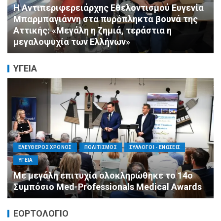
ΠΟΛΙΤΙΣΜΟΣ
ΣΥΛΛΟΓΟΙ - ΕΝΩΣΕΙΣ
Πνιγμός: Ο Σιωπηλός Θάνατος που Δεν
Μοιάζει με τις Ταινίες
ΥΓΕΙΑ
ΕΛΕΥΘΕΡΟΣ ΧΡΟΝΟΣ
ΟΙΚΟΝΟΜΙΑ
ΥΓΕΙΑ
Καταστροφικές δαπάνες υγείας και η
αντιμετώπισή τους
ΕΟΡΤΟΛΟΓΙΟ