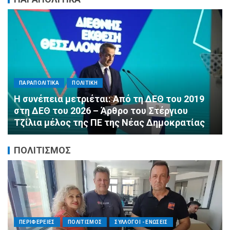
ΠΑΡΑΠΟΛΙΤΙΚΑ
ΠΟΛΙΤΙΚΗ
Αλληλεγγύη χωρίς σύνορα: 1.500
εμφιαλωμένα νερά για τους πυροσβέστες στα
Μέγαρα από τη ΔΕΕΠ Α’ Αθηνών ΝΔ και τη 2η
ΔΗΜ.Τ.Ο.
ΠΟΛΙΤΙΣΜΟΣ